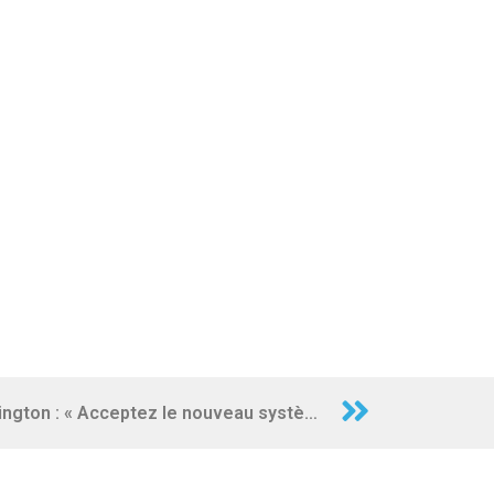
Kissinger met en garde Washington : « Acceptez le nouveau système mondial ou faites face à une situation géopolitique d’avant la Première Guerre mondiale »