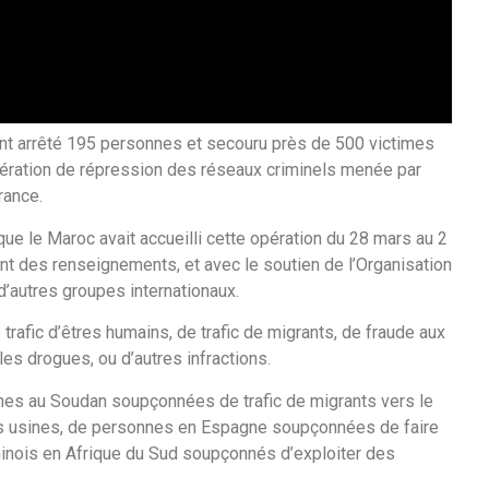
 ont arrêté 195 personnes et secouru près de 500 victimes
opération de répression des réseaux criminels menée par
rance.
ue le Maroc avait accueilli cette opération du 28 mars au 2
ant des renseignements, et avec le soutien de l’Organisation
 d’autres groupes internationaux.
afic d’êtres humains, de trafic de migrants, de fraude aux
 les drogues, ou d’autres infractions.
nnes au Soudan soupçonnées de trafic de migrants vers le
es usines, de personnes en Espagne soupçonnées de faire
hinois en Afrique du Sud soupçonnés d’exploiter des