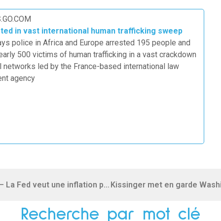
.GO.COM
ted in vast international human trafficking sweep
ays police in Africa and Europe arrested 195 people and
arly 500 victims of human trafficking in a vast crackdown
l networks led by the France-based international law
nt agency
Goldman : « Ne combattez pas la Fed » – La Fed veut une inflation plus élevée et elle l’obtiendra
Recherche par mot clé