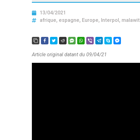
13/04/2021
afrique
,
espagne
,
Europe
,
Interpol
,
malawi
Article original datant du 09/04/21