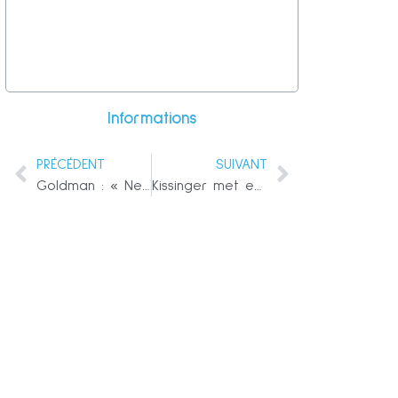
Informations
PRÉCÉDENT
SUIVANT
Goldman : « Ne combattez pas la Fed » – La Fed veut une inflation plus élevée et elle l’obtiendra
Kissinger met en garde Washington : « Acceptez le nouveau système mondial ou faites face à une situation géopolitique d’avant la Première Guerre mondiale »