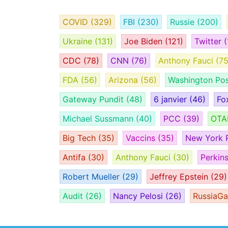
COVID
(329)
FBI
(230)
Russie
(200)
Ukraine
(131)
Joe Biden
(121)
Twitter
(
CDC
(78)
CNN
(76)
Anthony Fauci
(75
FDA
(56)
Arizona
(56)
Washington Po
Gateway Pundit
(48)
6 janvier
(46)
Fo
Michael Sussmann
(40)
PCC
(39)
OT
Big Tech
(35)
Vaccins
(35)
New York 
Antifa
(30)
Anthony Fauci
(30)
Perkin
Robert Mueller
(29)
Jeffrey Epstein
(29)
Audit
(26)
Nancy Pelosi
(26)
RussiaG