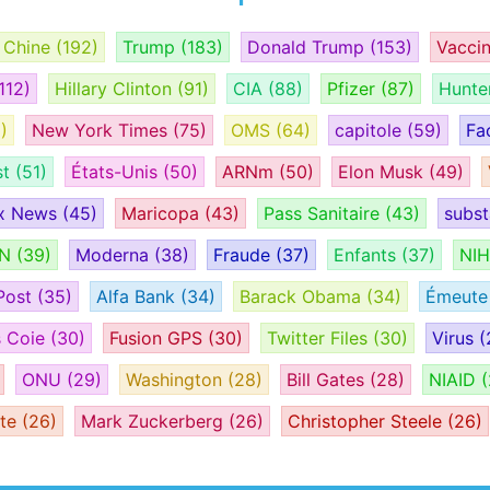
Chine
(192)
Trump
(183)
Donald Trump
(153)
Vacci
112)
Hillary Clinton
(91)
CIA
(88)
Pfizer
(87)
Hunte
)
New York Times
(75)
OMS
(64)
capitole
(59)
Fa
st
(51)
États-Unis
(50)
ARNm
(50)
Elon Musk
(49)
x News
(45)
Maricopa
(43)
Pass Sanitaire
(43)
subs
AN
(39)
Moderna
(38)
Fraude
(37)
Enfants
(37)
NI
Post
(35)
Alfa Bank
(34)
Barack Obama
(34)
Émeut
s Coie
(30)
Fusion GPS
(30)
Twitter Files
(30)
Virus
(
ONU
(29)
Washington
(28)
Bill Gates
(28)
NIAID
(
ate
(26)
Mark Zuckerberg
(26)
Christopher Steele
(26)