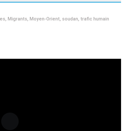
tes
,
Migrants
,
Moyen-Orient
,
soudan
,
trafic humain