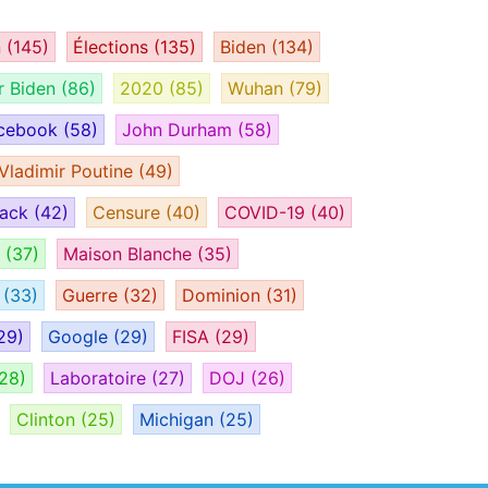
n
(145)
Élections
(135)
Biden
(134)
r Biden
(86)
2020
(85)
Wuhan
(79)
cebook
(58)
John Durham
(58)
Vladimir Poutine
(49)
tack
(42)
Censure
(40)
COVID-19
(40)
H
(37)
Maison Blanche
(35)
e
(33)
Guerre
(32)
Dominion
(31)
29)
Google
(29)
FISA
(29)
28)
Laboratoire
(27)
DOJ
(26)
Clinton
(25)
Michigan
(25)