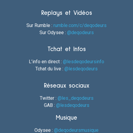
Replays et Vidéos
Sur Rumble :
rumble.com/c/deqodeurs
Sur Odysee :
@deqodeurs
Tchat et Infos
L’info en direct :
@lesdeqodeursinfo
Tchat du live :
@lesdeqodeurs
Réseaux sociaux
Twitter :
@les_deqodeurs
GAB :
@lesdeqodeurs
Musique
Odysee :
@deqodeursmusique