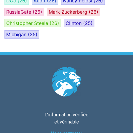
DOJ
(26)
Audit
(26)
Nancy Pelosi
(26)
RussiaGate
(26)
Mark Zuckerberg
(26)
Christopher Steele
(26)
Clinton
(25)
Michigan
(25)
L’information vérifiée
et vérifiable