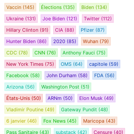
Vaccin
(145)
Élections
(135)
Biden
(134)
Ukraine
(131)
Joe Biden
(121)
Twitter
(112)
Hillary Clinton
(91)
CIA
(88)
Pfizer
(87)
Hunter Biden
(86)
2020
(85)
Wuhan
(79)
CDC
(78)
CNN
(76)
Anthony Fauci
(75)
New York Times
(75)
OMS
(64)
capitole
(59)
Facebook
(58)
John Durham
(58)
FDA
(56)
Arizona
(56)
Washington Post
(51)
États-Unis
(50)
ARNm
(50)
Elon Musk
(49)
Vladimir Poutine
(49)
Gateway Pundit
(48)
6 janvier
(46)
Fox News
(45)
Maricopa
(43)
Pass Sanitaire
(43)
substack
(42)
Censure
(40)