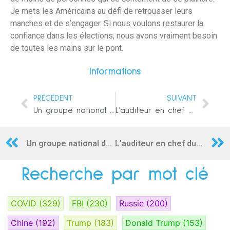
Je mets les Américains au défi de retrousser leurs
manches et de s’engager. Si nous voulons restaurer la
confiance dans les élections, nous avons vraiment besoin
de toutes les mains sur le pont.
Informations
PRÉCÉDENT
SUIVANT
Un groupe national découvre la fraude électorale des démocrates en temps réel
L’auditeur en chef du Vatican dit qu’il a été perquisitionné et contraint de partir pour avoir creusé trop profondément
Un groupe national découvre la fraude électorale des démocrates en temps réel
L’auditeur en chef du Vatican dit qu’il a été perquisitionné et contraint de partir pour avoir creusé trop profondément
Recherche par mot clé
COVID
(329)
FBI
(230)
Russie
(200)
Chine
(192)
Trump
(183)
Donald Trump
(153)