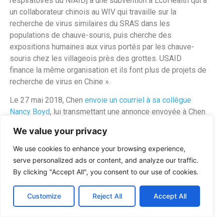
respiratoires du NIAID] a une subvention à EcoHealth qui a
un collaborateur chinois au WIV qui travaille sur la
recherche de virus similaires du SRAS dans les
populations de chauve-souris, puis cherche des
expositions humaines aux virus portés par les chauve-
souris chez les villageois près des grottes. USAID
finance la même organisation et ils font plus de projets de
recherche de virus en Chine ».
Le 27 mai 2018, Chen
envoie un courriel à sa collègue
Nancy Boyd
, lui transmettant une annonce envoyée à Chen
par des personnes de l’Institut de Virologie de Wuhan, que
We value your privacy
Chen décrit comme » le seul laboratoire P4 de Chine
connu publiquement. » Chen ajoute : « J’ai mis en copie
We use cookies to enhance your browsing experience,
Gayle [Bernabe] à l’OGR et elle peut faire suivre aux
serve personalized ads or content, and analyze our traffic.
responsables de programmes ayant le portefeuille de
By clicking "Accept All", you consent to our use of cookies.
pathogènes P4. »
Customize
Reject All
Accept All
« Ces courriels fournissent des informations
extraordinaires et troublantes sur le partenariat de