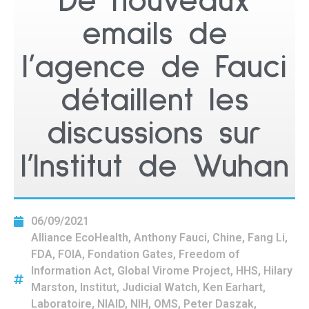
De nouveaux
emails de
l’agence de Fauci
détaillent les
discussions sur
l’Institut de Wuhan
06/09/2021
Alliance EcoHealth
,
Anthony Fauci
,
Chine
,
Fang Li
,
FDA
,
FOIA
,
Fondation Gates
,
Freedom of
Information Act
,
Global Virome Project
,
HHS
,
Hilary
Marston
,
Institut
,
Judicial Watch
,
Ken Earhart
,
Laboratoire
,
NIAID
,
NIH
,
OMS
,
Peter Daszak
,