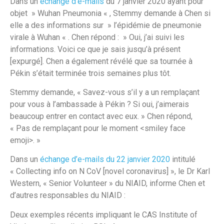
Dans un
échange d’e-mails
du 7 janvier 2020 ayant pour
objet » Wuhan Pneumonia « , Stemmy demande à Chen si
elle a des informations sur » l’épidémie de pneumonie
virale à Wuhan « . Chen répond : » Oui, j’ai suivi les
informations. Voici ce que je sais jusqu’à présent
[expurgé]. Chen a également révélé que sa tournée à
Pékin s’était terminée trois semaines plus tôt.
Stemmy demande, « Savez-vous s’il y a un remplaçant
pour vous à l’ambassade à Pékin ? Si oui, j’aimerais
beaucoup entrer en contact avec eux. » Chen répond,
« Pas de remplaçant pour le moment <smiley face
emoji>. »
Dans un
échange d’e-mails du 22 janvier 2020
intitulé
« Collecting info on N CoV [novel coronavirus] », le Dr Karl
Western, « Senior Volunteer » du NIAID, informe Chen et
d’autres responsables du NIAID :
Deux exemples récents impliquant le CAS Institute of