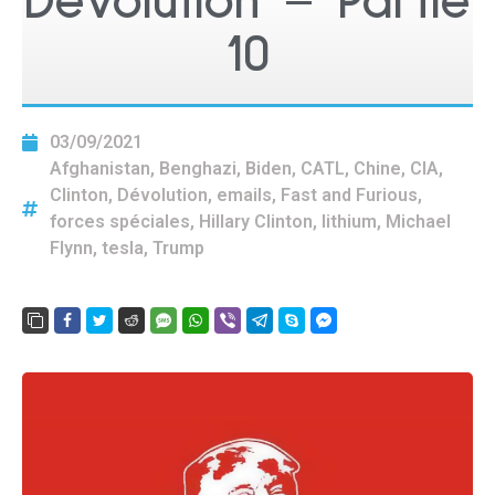
Dévolution – Partie
10
03/09/2021
Afghanistan
,
Benghazi
,
Biden
,
CATL
,
Chine
,
CIA
,
Clinton
,
Dévolution
,
emails
,
Fast and Furious
,
forces spéciales
,
Hillary Clinton
,
lithium
,
Michael
Flynn
,
tesla
,
Trump