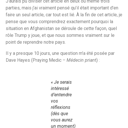
J’aurais pu diviser cet article en deux ou même trois
parties, mais j’ai vraiment pensé qu’il était important d’en
faire un seul article, car tout est lié. À la fin de cet article, je
pense que vous comprendrez exactement pourquoi la
situation en Afghanistan se déroule de cette façon, quel
rôle Trump y joue, et que nous sommes vraiment sur le
point de reprendre notre pays.
Il y a presque 10 jours, une question m’a été posée par
Dave Hayes (Praying Medic –
Médecin prian
t) :
« Je serais
intéressé
d’entendre
vos
réflexions
(dès que
vous aurez
un moment)