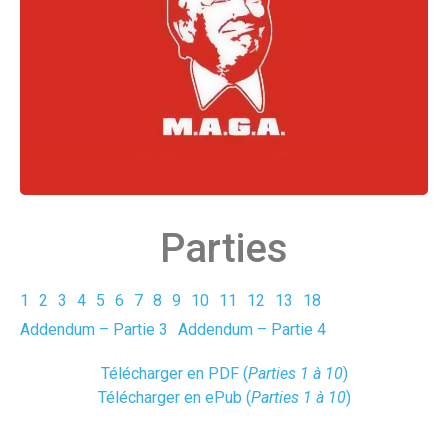
Parties
1
2
3
4
5
6
7
8
9
10
11
12
13
18
Addendum – Partie 3
Addendum – Partie 4
Télécharger en PDF (
Parties 1 à 10
)
Télécharger en ePub (
Parties 1 à 10
)