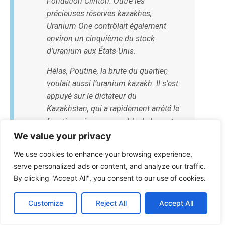
Fondation Clinton. Outre les
précieuses réserves kazakhes,
Uranium One contrôlait également
environ un cinquième du stock
d’uranium aux États-Unis.
Hélas, Poutine, la brute du quartier,
voulait aussi l’uranium kazakh. Il s’est
appuyé sur le dictateur du
Kazakhstan, qui a rapidement arrêté le
fonctionnaire responsable de la vente
des droits d’extraction d’uranium à la
We value your privacy
société de Giustra. La participation
We use cookies to enhance your browsing experience,
d’Uranium One risque alors d’être
serve personalized ads or content, and analyze our traffic.
saisie par le gouvernement kazakh.
By clicking "Accept All", you consent to our use of cookies.
Alors que les actions d’Uranium One
Customize
Reject All
Accept All
chutent, ses dirigeants, paniqués, se
tournent vers le Département d’État,