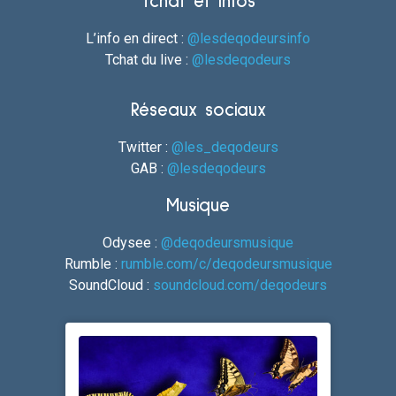
Tchat et Infos
L’info en direct :
@lesdeqodeursinfo
Tchat du live :
@lesdeqodeurs
Réseaux sociaux
Twitter :
@les_deqodeurs
GAB :
@lesdeqodeurs
Musique
Odysee :
@deqodeursmusique
Rumble :
rumble.com/c/deqodeursmusique
SoundCloud :
soundcloud.com/deqodeurs