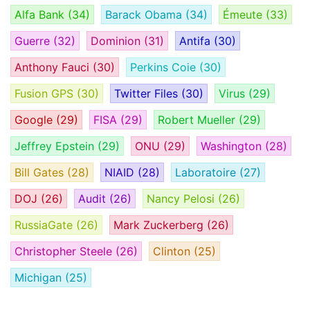
Alfa Bank
(34)
Barack Obama
(34)
Émeute
(33)
Guerre
(32)
Dominion
(31)
Antifa
(30)
Anthony Fauci
(30)
Perkins Coie
(30)
Fusion GPS
(30)
Twitter Files
(30)
Virus
(29)
Google
(29)
FISA
(29)
Robert Mueller
(29)
Jeffrey Epstein
(29)
ONU
(29)
Washington
(28)
Bill Gates
(28)
NIAID
(28)
Laboratoire
(27)
DOJ
(26)
Audit
(26)
Nancy Pelosi
(26)
RussiaGate
(26)
Mark Zuckerberg
(26)
Christopher Steele
(26)
Clinton
(25)
Michigan
(25)