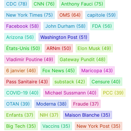
CDC
(78)
CNN
(76)
Anthony Fauci
(75)
New York Times
(75)
OMS
(64)
capitole
(59)
Facebook
(58)
John Durham
(58)
FDA
(56)
Arizona
(56)
Washington Post
(51)
États-Unis
(50)
ARNm
(50)
Elon Musk
(49)
Vladimir Poutine
(49)
Gateway Pundit
(48)
6 janvier
(46)
Fox News
(45)
Maricopa
(43)
Pass Sanitaire
(43)
substack
(42)
Censure
(40)
COVID-19
(40)
Michael Sussmann
(40)
PCC
(39)
OTAN
(39)
Moderna
(38)
Fraude
(37)
Enfants
(37)
NIH
(37)
Maison Blanche
(35)
Big Tech
(35)
Vaccins
(35)
New York Post
(35)