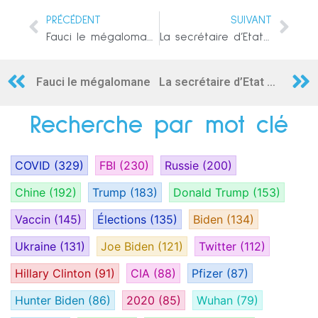
PRÉCÉDENT
SUIVANT
Fauci le mégalomane
La secrétaire d’Etat à l’énergie affirme que des ennemis sont capables de couper le réseau électrique américain (pensez blackout)
Fauci le mégalomane
La secrétaire d’Etat à l’énergie affirme que des ennemis sont capables de couper le réseau électrique américain (pensez blackout)
Recherche par mot clé
COVID
(329)
FBI
(230)
Russie
(200)
Chine
(192)
Trump
(183)
Donald Trump
(153)
Vaccin
(145)
Élections
(135)
Biden
(134)
Ukraine
(131)
Joe Biden
(121)
Twitter
(112)
Hillary Clinton
(91)
CIA
(88)
Pfizer
(87)
Hunter Biden
(86)
2020
(85)
Wuhan
(79)