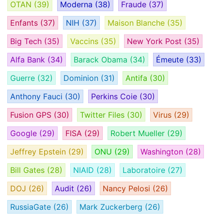
OTAN
(39)
Moderna
(38)
Fraude
(37)
Enfants
(37)
NIH
(37)
Maison Blanche
(35)
Big Tech
(35)
Vaccins
(35)
New York Post
(35)
Alfa Bank
(34)
Barack Obama
(34)
Émeute
(33)
Guerre
(32)
Dominion
(31)
Antifa
(30)
Anthony Fauci
(30)
Perkins Coie
(30)
Fusion GPS
(30)
Twitter Files
(30)
Virus
(29)
Google
(29)
FISA
(29)
Robert Mueller
(29)
Jeffrey Epstein
(29)
ONU
(29)
Washington
(28)
Bill Gates
(28)
NIAID
(28)
Laboratoire
(27)
DOJ
(26)
Audit
(26)
Nancy Pelosi
(26)
RussiaGate
(26)
Mark Zuckerberg
(26)