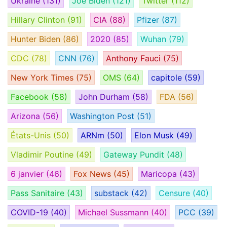
Ukraine
(131)
Joe Biden
(121)
Twitter
(112)
Hillary Clinton
(91)
CIA
(88)
Pfizer
(87)
Hunter Biden
(86)
2020
(85)
Wuhan
(79)
CDC
(78)
CNN
(76)
Anthony Fauci
(75)
New York Times
(75)
OMS
(64)
capitole
(59)
Facebook
(58)
John Durham
(58)
FDA
(56)
Arizona
(56)
Washington Post
(51)
États-Unis
(50)
ARNm
(50)
Elon Musk
(49)
Vladimir Poutine
(49)
Gateway Pundit
(48)
6 janvier
(46)
Fox News
(45)
Maricopa
(43)
Pass Sanitaire
(43)
substack
(42)
Censure
(40)
COVID-19
(40)
Michael Sussmann
(40)
PCC
(39)