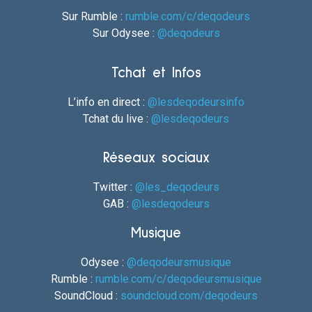
Sur Rumble :
rumble.com/c/deqodeurs
Sur Odysee :
@deqodeurs
Tchat et Infos
L’info en direct :
@lesdeqodeursinfo
Tchat du live :
@lesdeqodeurs
Réseaux sociaux
Twitter :
@les_deqodeurs
GAB :
@lesdeqodeurs
Musique
Odysee :
@deqodeursmusique
Rumble :
rumble.com/c/deqodeursmusique
SoundCloud :
soundcloud.com/deqodeurs