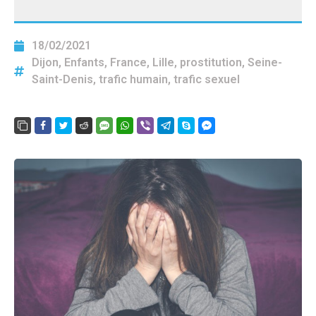
18/02/2021
Dijon
,
Enfants
,
France
,
Lille
,
prostitution
,
Seine-
Saint-Denis
,
trafic humain
,
trafic sexuel