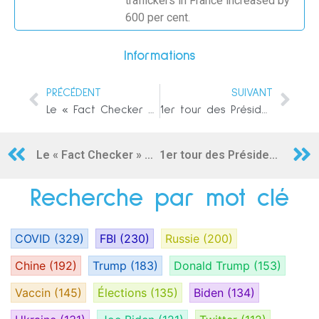
traffickers in France increased by
600 per cent.
Informations
PRÉCÉDENT
SUIVANT
Le « Fact Checker » du Washington Post défend le mensonge de Biden sur les vaccins : « C’était un faux pas verbal »
1er tour des Présidentielles 2017 en France : Retour sur une journée inédite
Le « Fact Checker » du Washington Post défend le mensonge de Biden sur les vaccins : « C’était un faux pas verbal »
1er tour des Présidentielles 2017 en France : Retour sur une journée inédite
Recherche par mot clé
COVID
(329)
FBI
(230)
Russie
(200)
Chine
(192)
Trump
(183)
Donald Trump
(153)
Vaccin
(145)
Élections
(135)
Biden
(134)