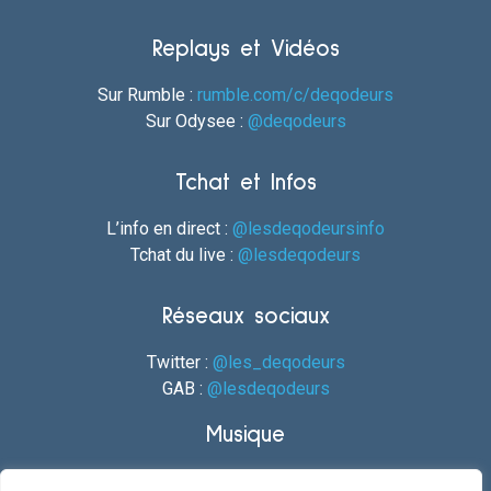
Replays et Vidéos
Sur Rumble :
rumble.com/c/deqodeurs
Sur Odysee :
@deqodeurs
Tchat et Infos
L’info en direct :
@lesdeqodeursinfo
Tchat du live :
@lesdeqodeurs
Réseaux sociaux
Twitter :
@les_deqodeurs
GAB :
@lesdeqodeurs
Musique
Odysee :
@deqodeursmusique