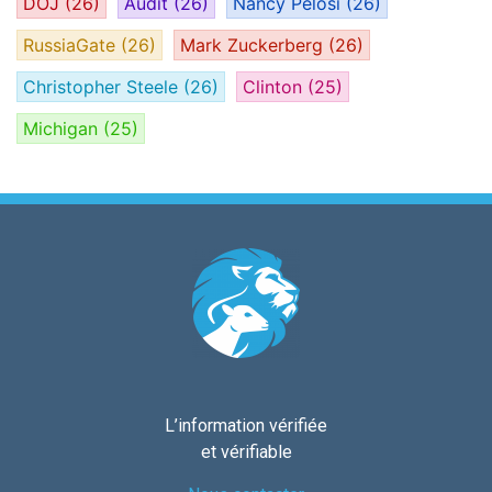
DOJ
(26)
Audit
(26)
Nancy Pelosi
(26)
RussiaGate
(26)
Mark Zuckerberg
(26)
Christopher Steele
(26)
Clinton
(25)
Michigan
(25)
L’information vérifiée
et vérifiable