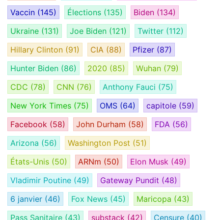
Vaccin
(145)
Élections
(135)
Biden
(134)
Ukraine
(131)
Joe Biden
(121)
Twitter
(112)
Hillary Clinton
(91)
CIA
(88)
Pfizer
(87)
Hunter Biden
(86)
2020
(85)
Wuhan
(79)
CDC
(78)
CNN
(76)
Anthony Fauci
(75)
New York Times
(75)
OMS
(64)
capitole
(59)
Facebook
(58)
John Durham
(58)
FDA
(56)
Arizona
(56)
Washington Post
(51)
États-Unis
(50)
ARNm
(50)
Elon Musk
(49)
Vladimir Poutine
(49)
Gateway Pundit
(48)
6 janvier
(46)
Fox News
(45)
Maricopa
(43)
Pass Sanitaire
(43)
substack
(42)
Censure
(40)