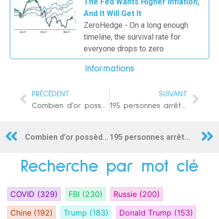
The Fed Wants Higher Inflation,
And It Will Get It
ZeroHedge - On a long enough
timeline, the survival rate for
everyone drops to zero
Informations
PRÉCÉDENT
SUIVANT
Combien d’or possède la Chine ? Beaucoup plus que vous ne le pensez
195 personnes arrêtées dans le cadre d’une vaste opération internationale de lutte contre la traite des êtres humains
Combien d’or possède la Chine ? Beaucoup plus que vous ne le pensez
195 personnes arrêtées dans le cadre d’une vaste opération internationale de lutte contre la traite des êtres humains
Recherche par mot clé
COVID
(329)
FBI
(230)
Russie
(200)
Chine
(192)
Trump
(183)
Donald Trump
(153)