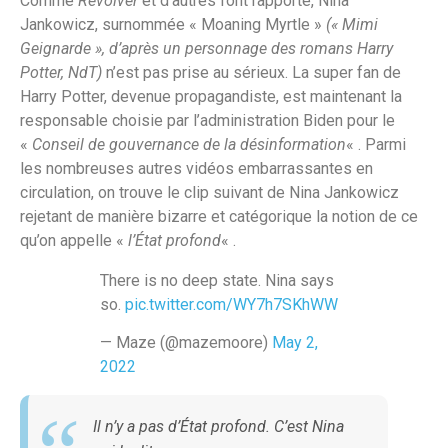
Comme
Revolver
et d’autres l’ont rapporté, Nina
Jankowicz, surnommée « Moaning Myrtle »
(« Mimi
Geignarde », d’après un personnage des romans Harry
Potter, NdT)
n’est pas prise au sérieux. La super fan de
Harry Potter, devenue propagandiste, est maintenant la
responsable choisie par l’administration Biden pour le
«
Conseil de gouvernance de la désinformation
« . Parmi
les nombreuses autres vidéos embarrassantes en
circulation, on trouve le clip suivant de Nina Jankowicz
rejetant de manière bizarre et catégorique la notion de ce
qu’on appelle «
l’État profond
« .
There is no deep state. Nina says
so.
pic.twitter.com/WY7h7SKhWW
— Maze (@mazemoore)
May 2,
2022
Il n’y a pas d’État profond. C’est Nina