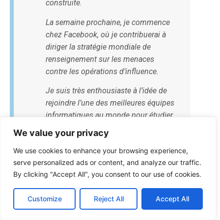
construite.
La semaine prochaine, je commence
chez Facebook, où je contribuerai à
diriger la stratégie mondiale de
renseignement sur les menaces
contre les opérations d’influence.
Je suis très enthousiaste à l’idée de
rejoindre l’une des meilleures équipes
informatiques au monde pour étudier,
cerner et devancer les acteurs connus
We value your privacy
et les menaces émergentes.
We use cookies to enhance your browsing experience,
serve personalized ads or content, and analyze our traffic.
By clicking "Accept All", you consent to our use of cookies.
Vous ne pouvez tout simplement pas inventer ce genre de
choses !
Customize
Reject All
Accept All