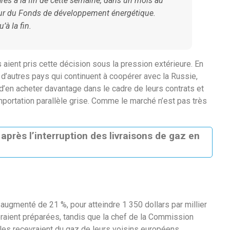
res à la fin de cette semaine, dans un mois au
cteur du Fonds de développement énergétique.
’à la fin.
aient pris cette décision sous la pression extérieure. En
 d’autres pays qui continuent à coopérer avec la Russie,
d’en acheter davantage dans le cadre de leurs contrats et
’importation parallèle grise. Comme le marché n’est pas très
près l’interruption des livraisons de gaz en
augmenté de 21 %, pour atteindre 1 350 dollars par millier
eraient préparées, tandis que la chef de la Commission
les recevraient du gaz de leurs voisins européens.