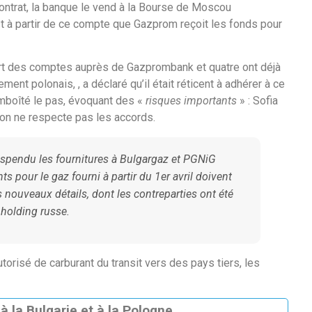
contrat, la banque le vend à la Bourse de Moscou
st à partir de ce compte que Gazprom reçoit les fonds pour
rt des comptes auprès de Gazprombank et quatre ont déjà
ent polonais, , a déclaré qu’il était réticent à adhérer à ce
 emboîté le pas, évoquant des «
risques importants
» : Sofia
ion ne respecte pas les accords.
uspendu les fournitures à Bulgargaz et PGNiG
s pour le gaz fourni à partir du 1er avril doivent
es nouveaux détails, dont les contreparties ont été
a holding russe.
torisé de carburant du transit vers des pays tiers, les
 la Bulgarie et à la Pologne