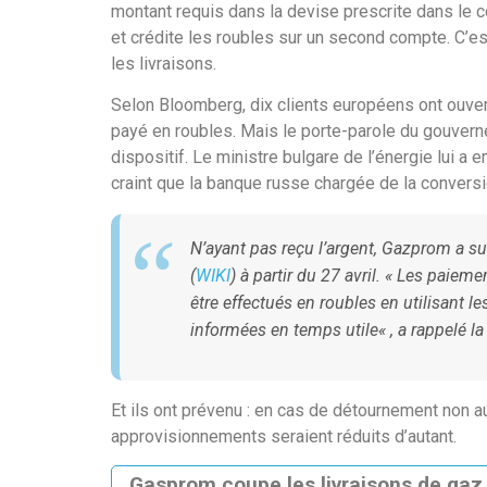
montant requis dans la devise prescrite dans le 
et crédite les roubles sur un second compte. C’e
les livraisons.
Selon Bloomberg, dix clients européens ont ouve
payé en roubles. Mais le porte-parole du gouvernem
dispositif. Le ministre bulgare de l’énergie lui a
craint que la banque russe chargée de la convers
N’ayant pas reçu l’argent, Gazprom a s
(
WIKI
) à partir du 27 avril. «
Les paiement
être effectués en roubles en utilisant l
informées en temps utile
« , a rappelé l
Et ils ont prévenu : en cas de détournement non au
approvisionnements seraient réduits d’autant.
Gasprom coupe les livraisons de gaz à