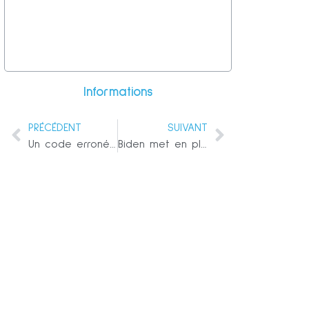
Informations
PRÉCÉDENT
SUIVANT
Un code erroné était présent sur le logiciel du système électoral Dominion après avoir été certifié par la commission d’assistance électorale américaine
Biden met en place un « comité de désinformation » dirigé par une experte de la Russie