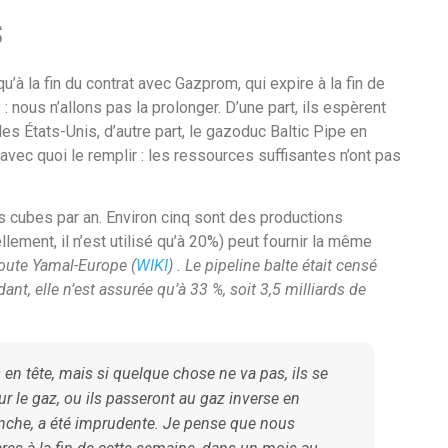
s
u’à la fin du contrat avec Gazprom, qui expire à la fin de
 : nous n’allons pas la prolonger. D’une part, ils espèrent
États-Unis, d’autre part, le gazoduc Baltic Pipe en
vec quoi le remplir : les ressources suffisantes n’ont pas
 cubes par an. Environ cinq sont des productions
lement, il n’est utilisé qu’à 20%) peut fournir la même
route Yamal-Europe (
WIKI
) . Le pipeline balte était censé
t, elle n’est assurée qu’à 33 %, soit 3,5 milliards de
 en tête, mais si quelque chose ne va pas, ils se
r le gaz, ou ils passeront au gaz inverse en
anche, a été imprudente. Je pense que nous