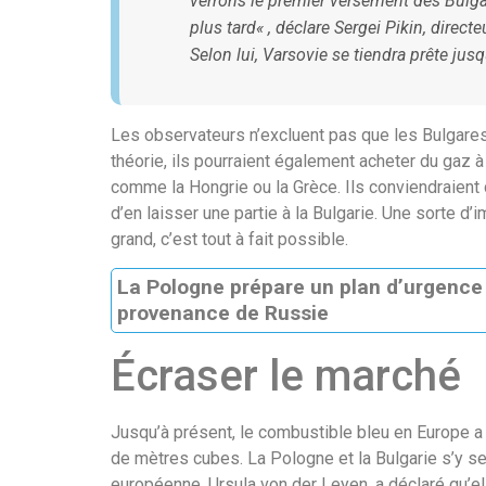
verrons le premier versement des Bulga
plus tard
« , déclare Sergei Pikin, dire
Selon lui, Varsovie se tiendra prête jusqu
Les observateurs n’excluent pas que les Bulgares 
théorie, ils pourraient également acheter du gaz à
comme la Hongrie ou la Grèce. Ils conviendraient 
d’en laisser une partie à la Bulgarie. Une sorte d
grand, c’est tout à fait possible.
La Pologne prépare un plan d’urgence a
provenance de Russie
Écraser le marché
Jusqu’à présent, le combustible bleu en Europe a 
de mètres cubes. La Pologne et la Bulgarie s’y s
européenne, Ursula von der Leyen, a déclaré qu’el