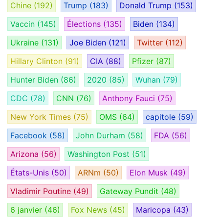
Chine
(192)
Trump
(183)
Donald Trump
(153)
Vaccin
(145)
Élections
(135)
Biden
(134)
Ukraine
(131)
Joe Biden
(121)
Twitter
(112)
Hillary Clinton
(91)
CIA
(88)
Pfizer
(87)
Hunter Biden
(86)
2020
(85)
Wuhan
(79)
CDC
(78)
CNN
(76)
Anthony Fauci
(75)
New York Times
(75)
OMS
(64)
capitole
(59)
Facebook
(58)
John Durham
(58)
FDA
(56)
Arizona
(56)
Washington Post
(51)
États-Unis
(50)
ARNm
(50)
Elon Musk
(49)
Vladimir Poutine
(49)
Gateway Pundit
(48)
6 janvier
(46)
Fox News
(45)
Maricopa
(43)