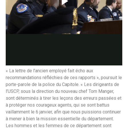
« La lettre de l’ancien employé fait écho aux
recommandations réfléchies de ces rapports », poursuit le
porte-parole de la police du Capitole. « Les dirigeants de
l’USCP, sous la direction du nouveau chef Tom Manger,
sont déterminés à tirer les leçons des erreurs passées et
à protéger nos courageux agents, qui se sont battus
vaillamment le 6 janvier, afin que nous puissions continuer
à mener à bien la mission essentielle du département.
Les hommes et les femmes de ce département sont