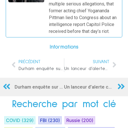
multiple serious allegations, that
former acting chief Yogananda
Pittman lied to Congress about an
intelligence report Capitol Police
received before that day’s riot.
Informations
PRÉCÉDENT
SUIVANT
Durham enquête sur les prestataires du Pentagone qui ont aidé l’équipe de campagne d’Hillary Clinton à monter une histoire fictive entre la Russie et Trump
Un lanceur d’alerte chinois révèle que le COVID-19 était une arme biologique planifiée par l’Armée Populaire de Libération
Durham enquête sur les prestataires du Pentagone qui ont aidé l’équipe de campagne d’Hillary Clinton à monter une histoire fictive entre la Russie et Trump
Un lanceur d’alerte chinois révèle que le COVID-19 était une arme biologique planifiée par l’Armée Populaire de Libération
Recherche par mot clé
COVID
(329)
FBI
(230)
Russie
(200)