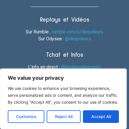
Replays et Vidéos
Sur Rumble :
rumble.com/c/deqodeurs
Sur Odysee :
@deqodeurs
Tchat et Infos
L’info en direct :
@lesdeqodeursinfo
Tchat du live :
@lesdeqodeurs
We value your privacy
We use cookies to enhance your browsing experience,
Réseaux sociaux
serve personalized ads or content, and analyze our traffic.
Twitter :
@les_deqodeurs
By clicking "Accept All", you consent to our use of cookies.
GAB :
@lesdeqodeurs
Customize
Reject All
Accept All
Musique