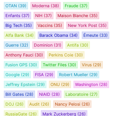
OTAN
(39)
Moderna
(38)
Fraude
(37)
Enfants
(37)
NIH
(37)
Maison Blanche
(35)
Big Tech
(35)
Vaccins
(35)
New York Post
(35)
Alfa Bank
(34)
Barack Obama
(34)
Émeute
(33)
Guerre
(32)
Dominion
(31)
Antifa
(30)
Anthony Fauci
(30)
Perkins Coie
(30)
Fusion GPS
(30)
Twitter Files
(30)
Virus
(29)
Google
(29)
FISA
(29)
Robert Mueller
(29)
Jeffrey Epstein
(29)
ONU
(29)
Washington
(28)
Bill Gates
(28)
NIAID
(28)
Laboratoire
(27)
DOJ
(26)
Audit
(26)
Nancy Pelosi
(26)
RussiaGate
(26)
Mark Zuckerberg
(26)