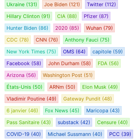
Ukraine
(131)
Joe Biden
(121)
Twitter
(112)
Hillary Clinton
(91)
CIA
(88)
Pfizer
(87)
Hunter Biden
(86)
2020
(85)
Wuhan
(79)
CDC
(78)
CNN
(76)
Anthony Fauci
(75)
New York Times
(75)
OMS
(64)
capitole
(59)
Facebook
(58)
John Durham
(58)
FDA
(56)
Arizona
(56)
Washington Post
(51)
États-Unis
(50)
ARNm
(50)
Elon Musk
(49)
Vladimir Poutine
(49)
Gateway Pundit
(48)
6 janvier
(46)
Fox News
(45)
Maricopa
(43)
Pass Sanitaire
(43)
substack
(42)
Censure
(40)
COVID-19
(40)
Michael Sussmann
(40)
PCC
(39)