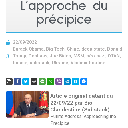
L’approche du
précipice
22/09/2022
Barack Obama
,
Big Tech
,
Chine
,
deep state
,
Donald
Trump
,
Donbass
,
Joe Biden
,
MSM
,
néo-nazi
,
OTAN
,
Russie
,
substack
,
Ukraine
,
Vladimir Poutine
Article original datant du
22/09/22 par Bio
Clandestine (Substack)
Putin’s Address: Approaching the
Precipice