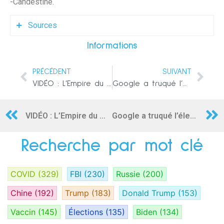
-Candestine.
Sources
Informations
1
http://en.kremlin.ru/events/president/transcripts/69390
PRÉCÉDENT
SUIVANT
2
VIDÉO : L’Empire du mensonge dans sa splendeur : La chaine PBS censure Erdogan dans son interview
Google a truqué l’élection de 2020
https://www.reuters.com/world/asia-
pacific/chinas-xi-says-china-will-help-train-law-
enforcement-personnel-sco-countries-2022-09-
VIDÉO : L’Empire du mensonge dans sa splendeur : La chaine PBS censure Erdogan dans son interview
Google a truqué l’élection de 2020
16/
3
https://bioclandestine.substack.com/p/russian-
Recherche par mot clé
mils-bio-terror-allegations
COVID
(329)
FBI
(230)
Russie
(200)
Chine
(192)
Trump
(183)
Donald Trump
(153)
Vaccin
(145)
Élections
(135)
Biden
(134)