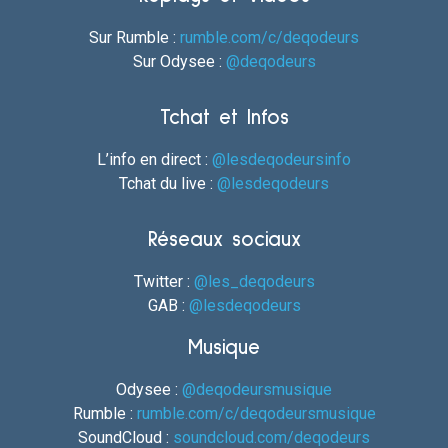
Sur Rumble :
rumble.com/c/deqodeurs
Sur Odysee :
@deqodeurs
Tchat et Infos
L’info en direct :
@lesdeqodeursinfo
Tchat du live :
@lesdeqodeurs
Réseaux sociaux
Twitter :
@les_deqodeurs
GAB :
@lesdeqodeurs
Musique
Odysee :
@deqodeursmusique
Rumble :
rumble.com/c/deqodeursmusique
SoundCloud :
soundcloud.com/deqodeurs