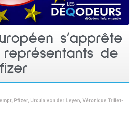
uropéen s’apprête
s représentants de
fizer
rempt
,
Pfizer
,
Ursula von der Leyen
,
Véronique Trillet-