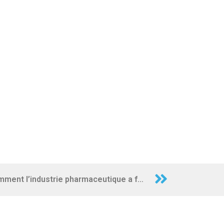
Les « Twitter Files » – 15 : Comment l’industrie pharmaceutique a fait pression sur les réseaux sociaux pour façonner le contenu de la politique en matière de vaccins