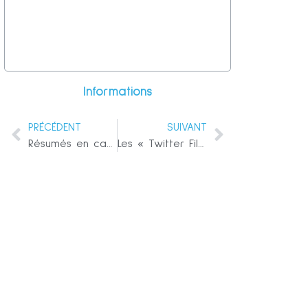
Informations
PRÉCÉDENT
SUIVANT
Résumés en capsule de tous les Twitter Files à ce jour, avec des liens et un glossaire
Les « Twitter Files » – 15 : Comment l’industrie pharmaceutique a fait pression sur les réseaux sociaux pour façonner le contenu de la politique en matière de vaccins