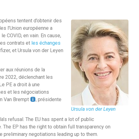
opéens tentent d’obtenir des
les l’Union européenne a
 le COVID, en vain. En cause,
des contrats et
les échanges
fizer, et Ursula von der Leyen
er aux réunions de la
e 2022, déclenchant les
e PE a droit à une
ses et les négociations
een Van Brempt
, présidente
Ursula von der Leyen
a’s refusal. The EU has spent a lot of public
 The EP has the right to obtain full transparency on
e preliminary negotiations leading up to them.