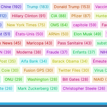
Chine
(192)
Trump
(183)
Donald Trump
(153)
Vacci
112)
Hillary Clinton
(91)
CIA
(88)
Pfizer
(87)
Hunte
)
New York Times
(75)
OMS
(64)
capitole
(59)
Fa
st
(51)
États-Unis
(50)
ARNm
(50)
Elon Musk
(49)
x News
(45)
Maricopa
(43)
Pass Sanitaire
(43)
subs
AN
(39)
Moderna
(38)
Fraude
(37)
Enfants
(37)
NI
Post
(35)
Alfa Bank
(34)
Barack Obama
(34)
Émeut
s Coie
(30)
Fusion GPS
(30)
Twitter Files
(30)
Virus
(
ONU
(29)
Washington
(28)
Bill Gates
(28)
NIAID
(
ate
(26)
Mark Zuckerberg
(26)
Christopher Steele
(26)