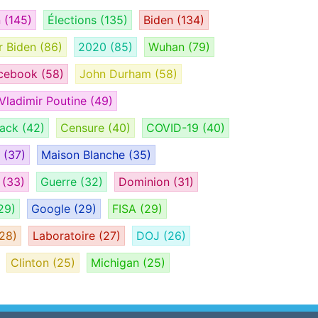
n
(145)
Élections
(135)
Biden
(134)
r Biden
(86)
2020
(85)
Wuhan
(79)
cebook
(58)
John Durham
(58)
Vladimir Poutine
(49)
tack
(42)
Censure
(40)
COVID-19
(40)
H
(37)
Maison Blanche
(35)
e
(33)
Guerre
(32)
Dominion
(31)
29)
Google
(29)
FISA
(29)
28)
Laboratoire
(27)
DOJ
(26)
Clinton
(25)
Michigan
(25)