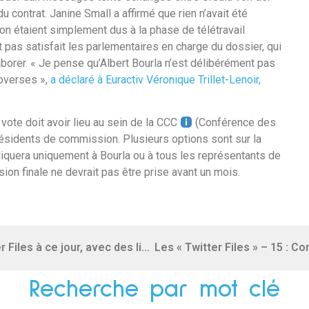
 contrat. Janine Small a affirmé que rien n’avait été
n étaient simplement dus à la phase de télétravail
 pas satisfait les parlementaires en charge du dossier, qui
aborer. « Je pense qu’Albert Bourla n’est délibérément pas
roverses »,
a déclaré à Euractiv Véronique Trillet-Lenoir,
ote doit avoir lieu au sein de la CCC
(Conférence des
résidents de commission. Plusieurs options sont sur la
ppliquera uniquement à Bourla ou à tous les représentants de
ision finale ne devrait pas être prise avant un mois.
Résumés en capsule de tous les Twitter Files à ce jour, avec des liens et un glossaire
Recherche par mot clé