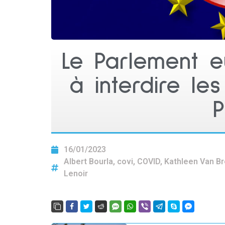
Le Parlement e
à interdire le
P
16/01/2023
Albert Bourla
,
covi
,
COVID
,
Kathleen Van B
Lenoir