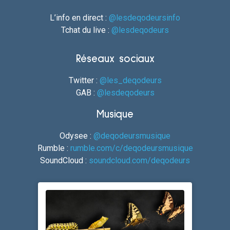
L’info en direct :
@lesdeqodeursinfo
Tchat du live :
@lesdeqodeurs
Réseaux sociaux
Twitter :
@les_deqodeurs
GAB :
@lesdeqodeurs
Musique
Odysee :
@deqodeursmusique
Rumble :
rumble.com/c/deqodeursmusique
SoundCloud :
soundcloud.com/deqodeurs