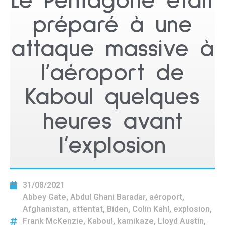
Le Pentagone était
préparé à une
attaque massive à
l’aéroport de
Kaboul quelques
heures avant
l’explosion
31/08/2021
Abbey Gate
,
Abdul Ghani Baradar
,
aéroport
,
Afghanistan
,
attentat
,
Biden
,
Colin Kahl
,
explosion
,
Frank McKenzie
,
Kaboul
,
kamikaze
,
Lloyd Austin
,