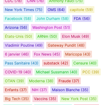
CDC
(78)
CNN
(76)
Anthony Fauci
(75)
New York Times
(75)
OMS
(64)
capitole
(59)
Facebook
(58)
John Durham
(58)
FDA
(56)
Arizona
(56)
Washington Post
(51)
États-Unis
(50)
ARNm
(50)
Elon Musk
(49)
Vladimir Poutine
(49)
Gateway Pundit
(48)
6 janvier
(46)
Fox News
(45)
Maricopa
(43)
Pass Sanitaire
(43)
substack
(42)
Censure
(40)
COVID-19
(40)
Michael Sussmann
(40)
PCC
(39)
OTAN
(39)
Moderna
(38)
Fraude
(37)
Enfants
(37)
NIH
(37)
Maison Blanche
(35)
Big Tech
(35)
Vaccins
(35)
New York Post
(35)