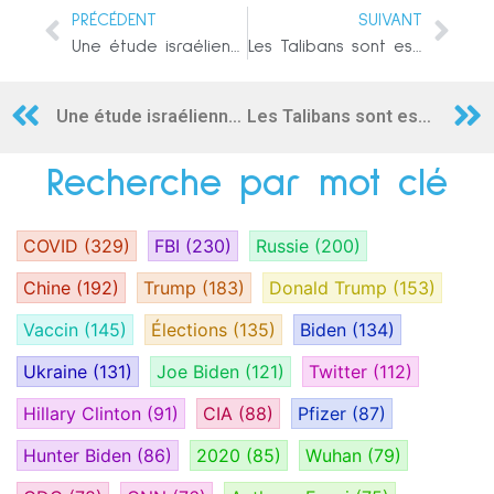
PRÉCÉDENT
SUIVANT
Une étude israélienne montre que l’immunité naturelle est 13 fois plus efficace que le vaccin pour arrêter le variant Delta du COVID
Les Talibans sont essentiels au projet de domination chinoise de la nouvelle route de la soie selon le leader des Ouïghours
Une étude israélienne montre que l’immunité naturelle est 13 fois plus efficace que le vaccin pour arrêter le variant Delta du COVID
Les Talibans sont essentiels au projet de domination chinoise de la nouvelle route de la soie selon le leader des Ouïghours
Recherche par mot clé
COVID
(329)
FBI
(230)
Russie
(200)
Chine
(192)
Trump
(183)
Donald Trump
(153)
Vaccin
(145)
Élections
(135)
Biden
(134)
Ukraine
(131)
Joe Biden
(121)
Twitter
(112)
Hillary Clinton
(91)
CIA
(88)
Pfizer
(87)
Hunter Biden
(86)
2020
(85)
Wuhan
(79)