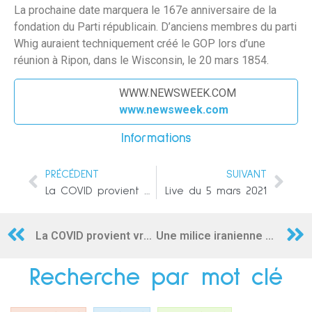
La prochaine date marquera le 167e anniversaire de la
fondation du Parti républicain. D’anciens membres du parti
Whig auraient techniquement créé le GOP lors d’une
réunion à Ripon, dans le Wisconsin, le 20 mars 1854.
WWW.NEWSWEEK.COM
www.newsweek.com
Informations
PRÉCÉDENT
SUIVANT
La COVID provient vraisemblablement d’une fuite du laboratoire de Wuhan, selon une étude universitaire allemande
Live du 5 mars 2021
La COVID provient vraisemblablement d’une fuite du laboratoire de Wuhan, selon une étude universitaire allemande
Une milice iranienne prétend avoir des cellules actives à Washington
Recherche par mot clé