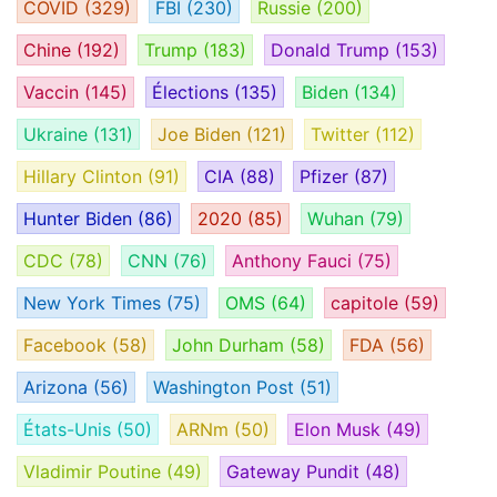
COVID
(329)
FBI
(230)
Russie
(200)
Chine
(192)
Trump
(183)
Donald Trump
(153)
Vaccin
(145)
Élections
(135)
Biden
(134)
Ukraine
(131)
Joe Biden
(121)
Twitter
(112)
Hillary Clinton
(91)
CIA
(88)
Pfizer
(87)
Hunter Biden
(86)
2020
(85)
Wuhan
(79)
CDC
(78)
CNN
(76)
Anthony Fauci
(75)
New York Times
(75)
OMS
(64)
capitole
(59)
Facebook
(58)
John Durham
(58)
FDA
(56)
Arizona
(56)
Washington Post
(51)
États-Unis
(50)
ARNm
(50)
Elon Musk
(49)
Vladimir Poutine
(49)
Gateway Pundit
(48)