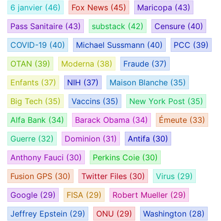
6 janvier
(46)
Fox News
(45)
Maricopa
(43)
Pass Sanitaire
(43)
substack
(42)
Censure
(40)
COVID-19
(40)
Michael Sussmann
(40)
PCC
(39)
OTAN
(39)
Moderna
(38)
Fraude
(37)
Enfants
(37)
NIH
(37)
Maison Blanche
(35)
Big Tech
(35)
Vaccins
(35)
New York Post
(35)
Alfa Bank
(34)
Barack Obama
(34)
Émeute
(33)
Guerre
(32)
Dominion
(31)
Antifa
(30)
Anthony Fauci
(30)
Perkins Coie
(30)
Fusion GPS
(30)
Twitter Files
(30)
Virus
(29)
Google
(29)
FISA
(29)
Robert Mueller
(29)
Jeffrey Epstein
(29)
ONU
(29)
Washington
(28)