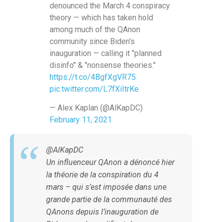
denounced the March 4 conspiracy
theory — which has taken hold
among much of the QAnon
community since Biden's
inauguration — calling it "planned
disinfo" & "nonsense theories."
https://t.co/4BgfXgVR75
pic.twitter.com/L7fXiItrKe
— Alex Kaplan (@AlKapDC)
February 11, 2021
@AlKapDC
Un influenceur QAnon a dénoncé hier
la théorie de la conspiration du 4
mars – qui s’est imposée dans une
grande partie de la communauté des
QAnons depuis l’inauguration de