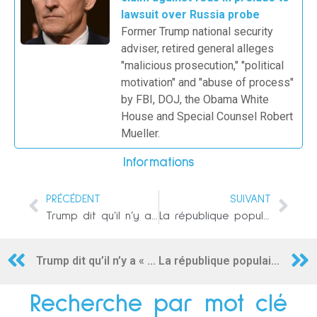
lawsuit over Russia probe
Former Trump national security
adviser, retired general alleges
"malicious prosecution," "political
motivation" and "abuse of process"
by FBI, DOJ, the Obama White
House and Special Counsel Robert
Mueller.
Informations
PRÉCÉDENT
SUIVANT
Trump dit qu’il n’y a « aucune chance » que Musk achète Twitter en raison du grand nombre de « bots ou de comptes spam »
La république populaire de Donetsk signale la reddition de dix militaires ukrainiens d’Azovstal.
Trump dit qu’il n’y a « aucune chance » que Musk achète Twitter en raison du grand nombre de « bots ou de comptes spam »
La république populaire de Donetsk signale la reddition de dix militaires ukrainiens d’Azovstal.
Recherche par mot clé