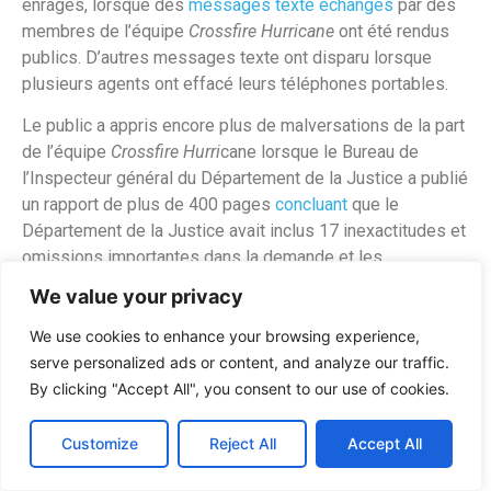
enragés, lorsque des
messages texte échangés
par des
membres de l’équipe
Crossfire Hurricane
ont été rendus
publics. D’autres messages texte ont disparu lorsque
plusieurs agents ont effacé leurs téléphones portables.
Le public a appris encore plus de malversations de la part
de l’équipe
Crossfire Hurri
cane lorsque le Bureau de
l’Inspecteur général du Département de la Justice a publié
un rapport de plus de 400 pages
concluant
que le
Département de la Justice avait inclus 17 inexactitudes et
omissions importantes dans la demande et les
renouvellements du mandat FISA concernant Carter Page.
We value your privacy
Ces problèmes et d’autres ont conduit l’ancien AG William
We use cookies to enhance your browsing experience,
Barr à nommer le procureur américain John Durham pour
serve personalized ads or content, and analyze our traffic.
diriger une enquête sur
Crossfire Hurricane
, le nommant
By clicking "Accept All", you consent to our use of cookies.
plus tard procureur spécial.
Customize
Reject All
Accept All
Dans le cadre de son enquête, Durham a révélé des
fautes supplémentaires de
Crossfire Hurricane
lorsqu’il a