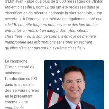
d’État avait « jugé que plus de 2 000 messages de Clinton
étaient classifiés, dont 22 qui ont été reclassés dans la
classification de sécurité nationale la plus sensible, «
top
secret
« . » À l’époque, les médias ont également noté que
«
le FBI enquête toujours pour savoir si des lois ont été
enfreintes en mettant en danger des informations
classifiées – ou si son personnel a envoyé de manière
inappropriée des informations sensibles en sachant
qu’elles n’étaient pas sur un système classifié
. »
La campagne
Clinton a tenté de
minimiser
l’implication du FBI
dans le scandale
des serveurs privés
en le présentant
comme «
une
enquête de