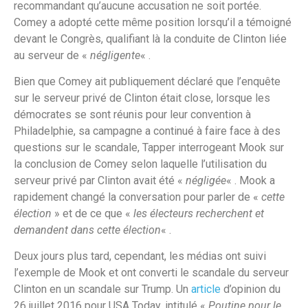
recommandant qu’aucune accusation ne soit portée.
Comey a adopté cette même position lorsqu’il a témoigné
devant le Congrès, qualifiant là la conduite de Clinton liée
au serveur de «
négligente
« .
Bien que Comey ait publiquement déclaré que l’enquête
sur le serveur privé de Clinton était close, lorsque les
démocrates se sont réunis pour leur convention à
Philadelphie, sa campagne a continué à faire face à des
questions sur le scandale, Tapper interrogeant Mook sur
la conclusion de Comey selon laquelle l’utilisation du
serveur privé par Clinton avait été «
négligée
« . Mook a
rapidement changé la conversation pour parler de «
cette
élection
» et de ce que «
les électeurs recherchent et
demandent dans cette élection
« .
Deux jours plus tard, cependant, les médias ont suivi
l’exemple de Mook et ont converti le scandale du serveur
Clinton en un scandale sur Trump. Un
article
d’opinion du
26 juillet 2016 pour USA Today, intitulé «
Poutine pour le