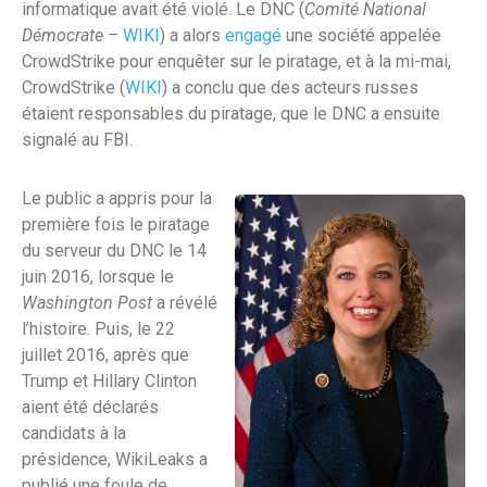
informatique avait été violé. Le DNC (
Comité National
Démocrate
–
WIKI
) a alors
engagé
une société appelée
CrowdStrike pour enquêter sur le piratage, et à la mi-mai,
CrowdStrike (
WIKI
) a conclu que des acteurs russes
étaient responsables du piratage, que le DNC a ensuite
signalé au FBI.
Le public a appris pour la
première fois le piratage
du serveur du DNC le 14
juin 2016, lorsque le
Washington Post
a révélé
l’histoire. Puis, le 22
juillet 2016, après que
Trump et Hillary Clinton
aient été déclarés
candidats à la
présidence, WikiLeaks a
publié une foule de