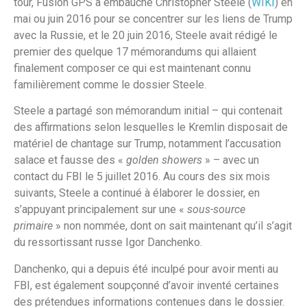
tour, Fusion GPS a embauché Christopher Steele (
WIKI
) en
mai ou juin 2016 pour se concentrer sur les liens de Trump
avec la Russie, et le 20 juin 2016, Steele avait rédigé le
premier des quelque 17 mémorandums qui allaient
finalement composer ce qui est maintenant connu
familièrement comme le dossier Steele.
Steele a partagé son mémorandum initial – qui contenait
des affirmations selon lesquelles le Kremlin disposait de
matériel de chantage sur Trump, notamment l’accusation
salace et fausse des «
golden showers
» – avec un
contact du FBI le 5 juillet 2016. Au cours des six mois
suivants, Steele a continué à élaborer le dossier, en
s’appuyant principalement sur une «
sous-source
primaire
» non nommée, dont on sait maintenant qu’il s’agit
du ressortissant russe Igor Danchenko.
Danchenko, qui a depuis été inculpé pour avoir menti au
FBI, est également soupçonné d’avoir inventé certaines
des prétendues informations contenues dans le dossier.