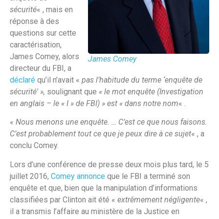
sécurité
« , mais en
réponse à des
questions sur cette
caractérisation,
James Comey, alors
James Comey
directeur du FBI, a
déclaré
qu’il n’avait «
pas l’habitude du terme ‘enquête de
sécurité' »,
soulignant que
« le mot enquête (Investigation
en anglais – le « I » de FBI) » est « dans notre nom
« .
«
Nous menons une enquête. … C’est ce que nous faisons.
C’est probablement tout ce que je peux dire à ce sujet
« , a
conclu Comey.
Lors d’une conférence de presse deux mois plus tard, le 5
juillet 2016,
Comey annonce
que le FBI a terminé son
enquête et que, bien que la manipulation d’informations
classifiées par Clinton ait été «
extrêmement négligente
« ,
il a transmis l’affaire au ministère de la Justice en