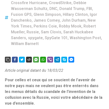
Crossfire Hurricane
,
CrowdStrike
,
Debbie
Wasserman Schultz
,
DNC
,
Donald Trump
,
FBI
,
Fusion GPS
,
Glenn Simpson
,
Hillary Clinton
,
Igor
Danchenko
,
James Comey
,
John Durham
,
New
York Times
,
Perkins Coie
,
Robby Mook
,
Robert
Mueller
,
Russie
,
Sam Clovis
,
Sarah Huckabee
Sanders
,
spygate
,
SpyGate 101
,
Washington Post
,
William Barnett
Article original datant du 18/03/22
Pour celles et ceux qui se soucient de l’avenir de
notre pays mais ne veulent pas être enterrés dans
les menus détails du scandale de l’invention de la
collusion avec la Russie, voici votre abécédaire de la
vue d’ensemble.