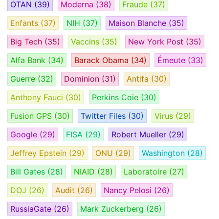
OTAN
(39)
Moderna
(38)
Fraude
(37)
Enfants
(37)
NIH
(37)
Maison Blanche
(35)
Big Tech
(35)
Vaccins
(35)
New York Post
(35)
Alfa Bank
(34)
Barack Obama
(34)
Émeute
(33)
Guerre
(32)
Dominion
(31)
Antifa
(30)
Anthony Fauci
(30)
Perkins Coie
(30)
Fusion GPS
(30)
Twitter Files
(30)
Virus
(29)
Google
(29)
FISA
(29)
Robert Mueller
(29)
Jeffrey Epstein
(29)
ONU
(29)
Washington
(28)
Bill Gates
(28)
NIAID
(28)
Laboratoire
(27)
DOJ
(26)
Audit
(26)
Nancy Pelosi
(26)
RussiaGate
(26)
Mark Zuckerberg
(26)