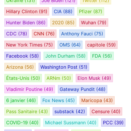
Ukraine
(131)
Joe Biden
(121)
Twitter
(112)
Hillary Clinton
(91)
CIA
(88)
Pfizer
(87)
Hunter Biden
(86)
2020
(85)
Wuhan
(79)
CDC
(78)
CNN
(76)
Anthony Fauci
(75)
New York Times
(75)
OMS
(64)
capitole
(59)
Facebook
(58)
John Durham
(58)
FDA
(56)
Arizona
(56)
Washington Post
(51)
États-Unis
(50)
ARNm
(50)
Elon Musk
(49)
Vladimir Poutine
(49)
Gateway Pundit
(48)
6 janvier
(46)
Fox News
(45)
Maricopa
(43)
Pass Sanitaire
(43)
substack
(42)
Censure
(40)
COVID-19
(40)
Michael Sussmann
(40)
PCC
(39)