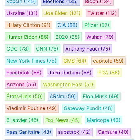
Vaccin
(145)
Élections
(135)
Biden
(134)
Ukraine
(131)
Joe Biden
(121)
Twitter
(112)
Hillary Clinton
(91)
CIA
(88)
Pfizer
(87)
Hunter Biden
(86)
2020
(85)
Wuhan
(79)
CDC
(78)
CNN
(76)
Anthony Fauci
(75)
New York Times
(75)
OMS
(64)
capitole
(59)
Facebook
(58)
John Durham
(58)
FDA
(56)
Arizona
(56)
Washington Post
(51)
États-Unis
(50)
ARNm
(50)
Elon Musk
(49)
Vladimir Poutine
(49)
Gateway Pundit
(48)
6 janvier
(46)
Fox News
(45)
Maricopa
(43)
Pass Sanitaire
(43)
substack
(42)
Censure
(40)