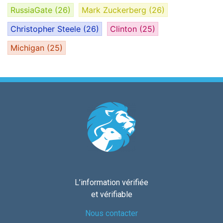
RussiaGate
(26)
Mark Zuckerberg
(26)
Christopher Steele
(26)
Clinton
(25)
Michigan
(25)
L’information vérifiée
et vérifiable
Nous contacter