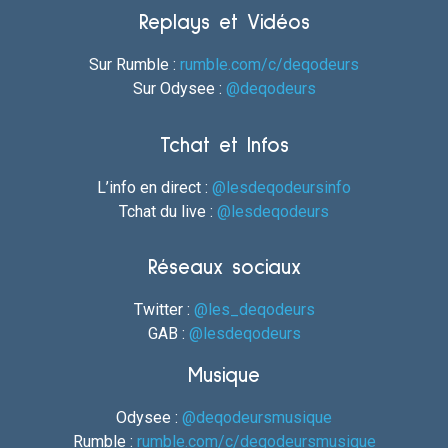
Replays et Vidéos
Sur Rumble :
rumble.com/c/deqodeurs
Sur Odysee :
@deqodeurs
Tchat et Infos
L’info en direct :
@lesdeqodeursinfo
Tchat du live :
@lesdeqodeurs
Réseaux sociaux
Twitter :
@les_deqodeurs
GAB :
@lesdeqodeurs
Musique
Odysee :
@deqodeursmusique
Rumble :
rumble.com/c/deqodeursmusique