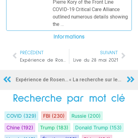
Pierre Kory of the Front Line
COVID-19 Critical Care Alliance
outlined numerous details showing
the …
Informations
PRÉCÉDENT
SUIVANT
Expérience de Rosenhan
Live du 28 mai 2021
Expérience de Rosenhan
« La recherche sur le gain de fonction l’emporte sur le risque d’un accident de laboratoire déclenchant une pandémie » déclarait Fauci en 2012
Recherche par mot clé
COVID
(329)
FBI
(230)
Russie
(200)
Chine
(192)
Trump
(183)
Donald Trump
(153)