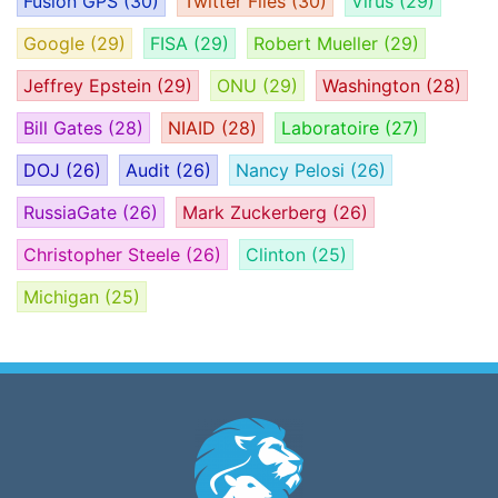
Fusion GPS
(30)
Twitter Files
(30)
Virus
(29)
Google
(29)
FISA
(29)
Robert Mueller
(29)
Jeffrey Epstein
(29)
ONU
(29)
Washington
(28)
Bill Gates
(28)
NIAID
(28)
Laboratoire
(27)
DOJ
(26)
Audit
(26)
Nancy Pelosi
(26)
RussiaGate
(26)
Mark Zuckerberg
(26)
Christopher Steele
(26)
Clinton
(25)
Michigan
(25)