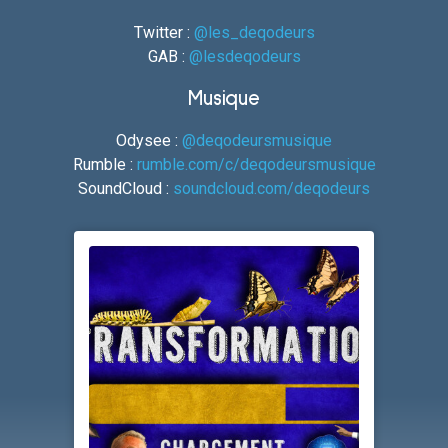
Twitter :
@les_deqodeurs
GAB :
@lesdeqodeurs
Musique
Odysee :
@deqodeursmusique
Rumble :
rumble.com/c/deqodeursmusique
SoundCloud :
soundcloud.com/deqodeurs