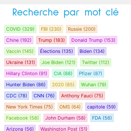
Recherche par mot clé
COVID
(329)
FBI
(230)
Russie
(200)
Chine
(192)
Trump
(183)
Donald Trump
(153)
Vaccin
(145)
Élections
(135)
Biden
(134)
Ukraine
(131)
Joe Biden
(121)
Twitter
(112)
Hillary Clinton
(91)
CIA
(88)
Pfizer
(87)
Hunter Biden
(86)
2020
(85)
Wuhan
(79)
CDC
(78)
CNN
(76)
Anthony Fauci
(75)
New York Times
(75)
OMS
(64)
capitole
(59)
Facebook
(58)
John Durham
(58)
FDA
(56)
Arizona
(56)
Washington Post
(51)