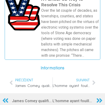
Resolve This Crisis
Over the lat couple of decades, as
townships, counties, and states
have been pitched on the virtues of
electronic voting systems over the
tools of Stone Age democracy
(where voting was done on paper
ballots with simple mechanical
machines). The pitches all came
with one promise: “There…
Informations
PRÉCÉDENT
SUIVANT
James Comey qualifie de « terroristes » les militants de Trump pour avoir pris d’assaut le Capitole
L’homme ayant fouillé l’ordinateur de Nancy Pelosi au Capitole a été retrouvé mort par balles
James Comey qualifie de « terroristes » les militants de Trump pour avoir pris d’assaut le Capitole
L’homme ayant fouillé l’ordinateur de Nancy Pelosi au Capitole a été retrouvé mort par balles