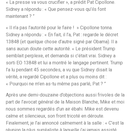
« La presse va vous crucifier », a prédit Pat Cipollone.
Sidney a répondu : « Que pensez-vous qu’ils font
maintenant ? ”
« Il n’a pas l’autorité pour le faire ! » Cipollone tonna.
Sidney a répondu : « En fait, il l’a, Pat : regarde le décret
13848 (et quelque chose d’autre signé par Obama). Il a
sans aucun doute cette autorité. « Le président Trump
semblait perplexe, et demanda si c’était vrai. Sidney a
sorti EO 13848 et lui a montré le langage pertinent. Trump
l’a lu pendant 45 secondes, a vu que Sidney disait la
vérité, a regardé Cipollone et a plus ou moins dit :
« Pourquoi ne m’en as-tu même pas parlé, Pat ? ”
Après une demi-douzaine d’objections aussi frivoles de la
part de l’avocat général de la Maison Blanche, Mike et moi
nous sommes regardés d’un air ébahi. Mike est devenu
calme et silencieux, son front tricoté en déroute.
Finalement, je l’ai annoncé calmement à la salle : « C’est la
réunion la plus surréaliste à laquelle j’ai jamais assisté.