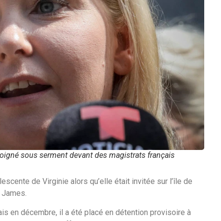
émoigné sous serment devant des magistrats français
scente de Virginie alors qu’elle était invitée sur l’île de
t James.
is en décembre, il a été placé en détention provisoire à