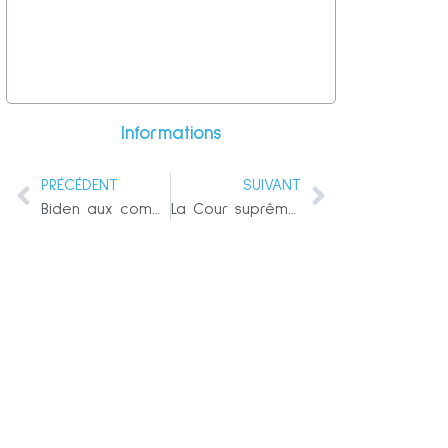
Informations
PRÉCÉDENT
SUIVANT
Biden aux commandes… Ah bon ?
La Cour suprême met fin aux poursuites judiciaires concernant les émoluments de Trump