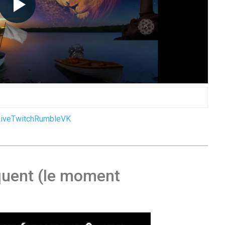
ive
Twitch
Rumble
VK
quent (le moment
s nos yeux
au Brésil