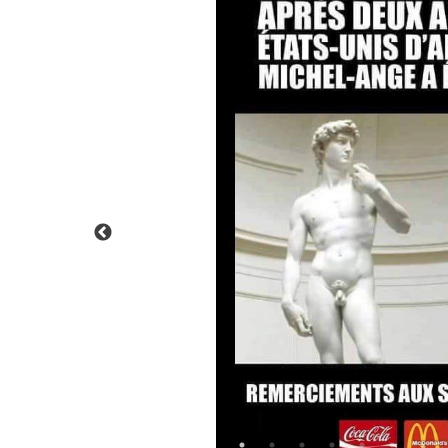
01:42:53
Arrestation de Trump – 3ème act
02:01:18
Les signaux sont bien réels
Previous