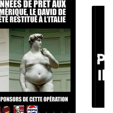
e
Next