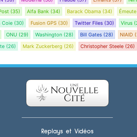
Post
(35)
Alfa Bank
(34)
Barack Obama
(34)
Émeut
s Coie
(30)
Fusion GPS
(30)
Twitter Files
(30)
Virus
(
ONU
(29)
Washington
(28)
Bill Gates
(28)
NIAID
(
ate
(26)
Mark Zuckerberg
(26)
Christopher Steele
(26)
Replays et Vidéos