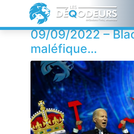
Jour :
9 septem
09/09/2022 – Blac
maléfique…