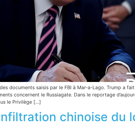
es documents saisis par le FBI à Mar-a-Lago. Trump a fai
ments concernent le Russiagate. Dans le reportage d’aujourd
us le Privilège […]
infiltration chinoise du l