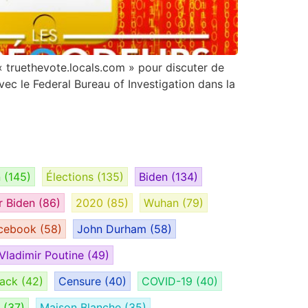
« truethevote.locals.com » pour discuter de
ec le Federal Bureau of Investigation dans la
n
(145)
Élections
(135)
Biden
(134)
r Biden
(86)
2020
(85)
Wuhan
(79)
cebook
(58)
John Durham
(58)
Vladimir Poutine
(49)
tack
(42)
Censure
(40)
COVID-19
(40)
H
(37)
Maison Blanche
(35)