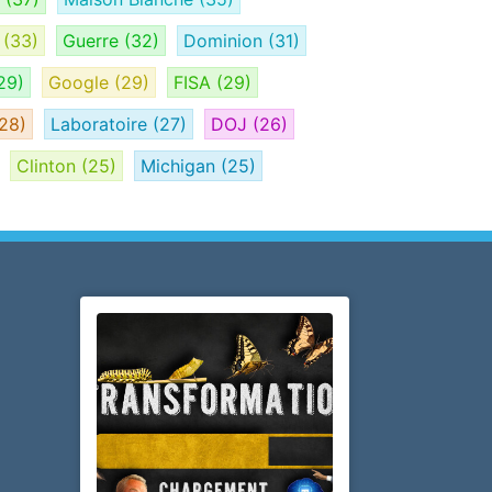
e
(33)
Guerre
(32)
Dominion
(31)
29)
Google
(29)
FISA
(29)
28)
Laboratoire
(27)
DOJ
(26)
Clinton
(25)
Michigan
(25)