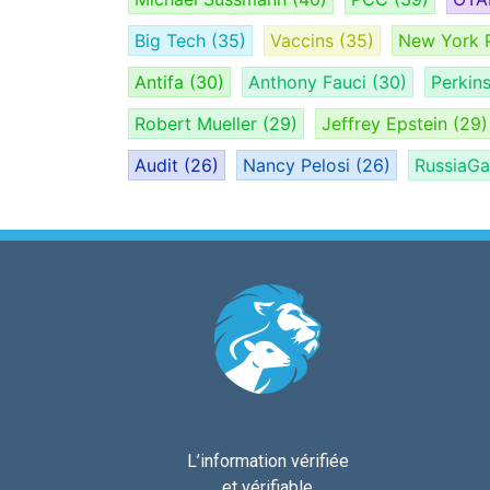
Big Tech
(35)
Vaccins
(35)
New York 
Antifa
(30)
Anthony Fauci
(30)
Perkin
Robert Mueller
(29)
Jeffrey Epstein
(29)
Audit
(26)
Nancy Pelosi
(26)
RussiaG
L’information vérifiée
et vérifiable