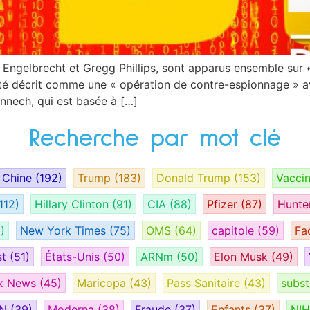
e Engelbrecht et Gregg Phillips, sont apparus ensemble sur 
 été décrit comme une « opération de contre-espionnage » av
nnech, qui est basée à […]
Recherche par mot clé
Chine
(192)
Trump
(183)
Donald Trump
(153)
Vacci
112)
Hillary Clinton
(91)
CIA
(88)
Pfizer
(87)
Hunte
)
New York Times
(75)
OMS
(64)
capitole
(59)
Fa
st
(51)
États-Unis
(50)
ARNm
(50)
Elon Musk
(49)
x News
(45)
Maricopa
(43)
Pass Sanitaire
(43)
subs
AN
(39)
Moderna
(38)
Fraude
(37)
Enfants
(37)
NI