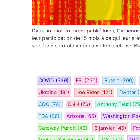
Dans un chat en direct publié lundi, Catherin
leur participation de 15 mois à ce qui leur a
société électorale américaine Konnech Inc. Ko
COVID
(329)
FBI
(230)
Russie
(200)
Ukraine
(131)
Joe Biden
(121)
Twitter
(
CDC
(78)
CNN
(76)
Anthony Fauci
(75
FDA
(56)
Arizona
(56)
Washington Po
Gateway Pundit
(48)
6 janvier
(46)
Fo
Michael Sussmann
(40)
PCC
(39)
OT