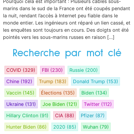
Pourquoi cela est important : Plusieurs câbles sous-
marins dans le sud de la France ont été coupés pendant
la nuit, rendant l’accès à Internet peu fiable dans le
monde entier. Les ingénieurs ont réparé un lien cassé, et
les enquêtes sont toujours en cours. Des doigts ont été
pointés vers les sous-marins russes en raison […]
Recherche par mot clé
COVID
(329)
FBI
(230)
Russie
(200)
Chine
(192)
Trump
(183)
Donald Trump
(153)
Vaccin
(145)
Élections
(135)
Biden
(134)
Ukraine
(131)
Joe Biden
(121)
Twitter
(112)
Hillary Clinton
(91)
CIA
(88)
Pfizer
(87)
Hunter Biden
(86)
2020
(85)
Wuhan
(79)