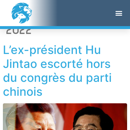
Jour :
22 octobre
2022
L’ex-président Hu
Jintao escorté hors
du congrès du parti
chinois