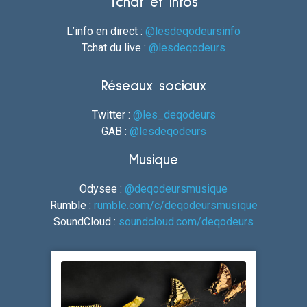
Tchat et Infos
L’info en direct :
@lesdeqodeursinfo
Tchat du live :
@lesdeqodeurs
Réseaux sociaux
Twitter :
@les_deqodeurs
GAB :
@lesdeqodeurs
Musique
Odysee :
@deqodeursmusique
Rumble :
rumble.com/c/deqodeursmusique
SoundCloud :
soundcloud.com/deqodeurs