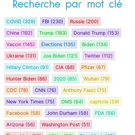
Recherche par mot clé
COVID
(329)
FBI
(230)
Russie
(200)
Chine
(192)
Trump
(183)
Donald Trump
(153)
Vaccin
(145)
Élections
(135)
Biden
(134)
Ukraine
(131)
Joe Biden
(121)
Twitter
(112)
Hillary Clinton
(91)
CIA
(88)
Pfizer
(87)
Hunter Biden
(86)
2020
(85)
Wuhan
(79)
CDC
(78)
CNN
(76)
Anthony Fauci
(75)
New York Times
(75)
OMS
(64)
capitole
(59)
Facebook
(58)
John Durham
(58)
FDA
(56)
Arizona
(56)
Washington Post
(51)