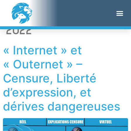
Jour :
4 novembre
2022
« Internet » et
« Outernet » –
Censure, Liberté
d’expression, et
dérives dangereuses