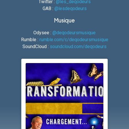
Twitter :
@les_deqodeurs
GAB :
@lesdeqodeurs
Musique
Odysee :
@deqodeursmusique
Rumble :
rumble.com/c/deqodeursmusique
SoundCloud :
soundcloud.com/deqodeurs