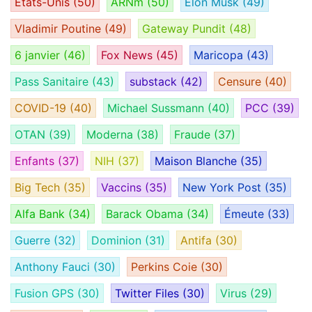
États-Unis
(50)
ARNm
(50)
Elon Musk
(49)
Vladimir Poutine
(49)
Gateway Pundit
(48)
6 janvier
(46)
Fox News
(45)
Maricopa
(43)
Pass Sanitaire
(43)
substack
(42)
Censure
(40)
COVID-19
(40)
Michael Sussmann
(40)
PCC
(39)
OTAN
(39)
Moderna
(38)
Fraude
(37)
Enfants
(37)
NIH
(37)
Maison Blanche
(35)
Big Tech
(35)
Vaccins
(35)
New York Post
(35)
Alfa Bank
(34)
Barack Obama
(34)
Émeute
(33)
Guerre
(32)
Dominion
(31)
Antifa
(30)
Anthony Fauci
(30)
Perkins Coie
(30)
Fusion GPS
(30)
Twitter Files
(30)
Virus
(29)