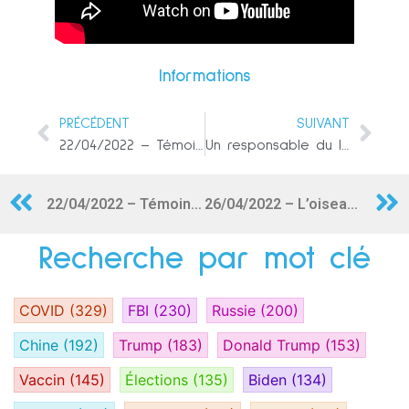
Informations
PRÉCÉDENT
SUIVANT
22/04/2022 – Témoins d’un changement fondamental
Un responsable du lycée d’élite du Delaware accusé de trafic de pédopornographie
22/04/2022 – Témoins d’un changement fondamental
26/04/2022 – L’oiseau sort de sa cage…
Recherche par mot clé
COVID
(329)
FBI
(230)
Russie
(200)
Chine
(192)
Trump
(183)
Donald Trump
(153)
Vaccin
(145)
Élections
(135)
Biden
(134)