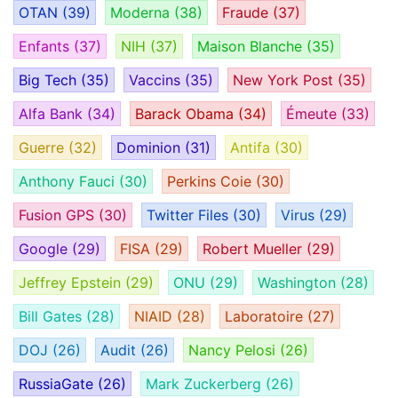
OTAN
(39)
Moderna
(38)
Fraude
(37)
Enfants
(37)
NIH
(37)
Maison Blanche
(35)
Big Tech
(35)
Vaccins
(35)
New York Post
(35)
Alfa Bank
(34)
Barack Obama
(34)
Émeute
(33)
Guerre
(32)
Dominion
(31)
Antifa
(30)
Anthony Fauci
(30)
Perkins Coie
(30)
Fusion GPS
(30)
Twitter Files
(30)
Virus
(29)
Google
(29)
FISA
(29)
Robert Mueller
(29)
Jeffrey Epstein
(29)
ONU
(29)
Washington
(28)
Bill Gates
(28)
NIAID
(28)
Laboratoire
(27)
DOJ
(26)
Audit
(26)
Nancy Pelosi
(26)
RussiaGate
(26)
Mark Zuckerberg
(26)