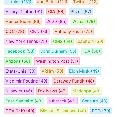
Ukraine
(131)
Joe Biden
(121)
Twitter
(112)
Hillary Clinton
(91)
CIA
(88)
Pfizer
(87)
Hunter Biden
(86)
2020
(85)
Wuhan
(79)
CDC
(78)
CNN
(76)
Anthony Fauci
(75)
New York Times
(75)
OMS
(64)
capitole
(59)
Facebook
(58)
John Durham
(58)
FDA
(56)
Arizona
(56)
Washington Post
(51)
États-Unis
(50)
ARNm
(50)
Elon Musk
(49)
Vladimir Poutine
(49)
Gateway Pundit
(48)
6 janvier
(46)
Fox News
(45)
Maricopa
(43)
Pass Sanitaire
(43)
substack
(42)
Censure
(40)
COVID-19
(40)
Michael Sussmann
(40)
PCC
(39)