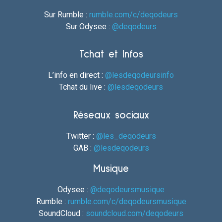
Sur Rumble :
rumble.com/c/deqodeurs
Sur Odysee :
@deqodeurs
Tchat et Infos
L’info en direct :
@lesdeqodeursinfo
Tchat du live :
@lesdeqodeurs
Réseaux sociaux
Twitter :
@les_deqodeurs
GAB :
@lesdeqodeurs
Musique
Odysee :
@deqodeursmusique
Rumble :
rumble.com/c/deqodeursmusique
SoundCloud :
soundcloud.com/deqodeurs