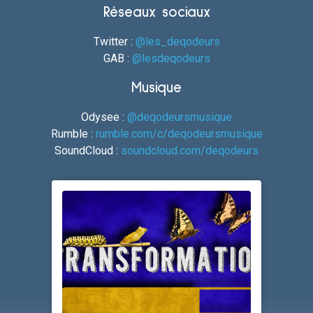
Réseaux sociaux
Twitter :
@les_deqodeurs
GAB :
@lesdeqodeurs
Musique
Odysee :
@deqodeursmusique
Rumble :
rumble.com/c/deqodeursmusique
SoundCloud :
soundcloud.com/deqodeurs