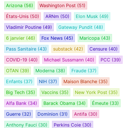
Arizona
(56)
Washington Post
(51)
États-Unis
(50)
ARNm
(50)
Elon Musk
(49)
Vladimir Poutine
(49)
Gateway Pundit
(48)
6 janvier
(46)
Fox News
(45)
Maricopa
(43)
Pass Sanitaire
(43)
substack
(42)
Censure
(40)
COVID-19
(40)
Michael Sussmann
(40)
PCC
(39)
OTAN
(39)
Moderna
(38)
Fraude
(37)
Enfants
(37)
NIH
(37)
Maison Blanche
(35)
Big Tech
(35)
Vaccins
(35)
New York Post
(35)
Alfa Bank
(34)
Barack Obama
(34)
Émeute
(33)
Guerre
(32)
Dominion
(31)
Antifa
(30)
Anthony Fauci
(30)
Perkins Coie
(30)