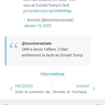
was all Donald Trump's fault.
pic.twitter.com/qxOKABnWga
— Bonchie (@bonchieredstate)
January 13, 2023
@bonchieredstate
CNN
a résolu l’affaire. C’était
entièrement la faute de Donald Trump.
Informations
PRÉCÉDENT
SUIVANT
Sous la pression de la Maison Blanche, Facebook a censuré des informations exactes sur le vaccin Covid
Termes et tactiques de la guerre de 5e génération