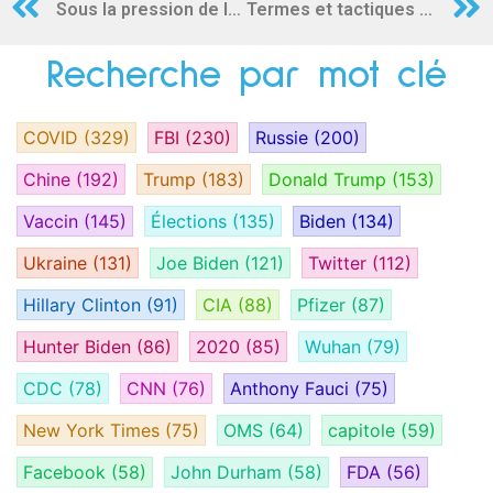
Sous la pression de la Maison Blanche, Facebook a censuré des informations exactes sur le vaccin Covid
Termes et tactiques de la guerre de 5e génération
Recherche par mot clé
COVID
(329)
FBI
(230)
Russie
(200)
Chine
(192)
Trump
(183)
Donald Trump
(153)
Vaccin
(145)
Élections
(135)
Biden
(134)
Ukraine
(131)
Joe Biden
(121)
Twitter
(112)
Hillary Clinton
(91)
CIA
(88)
Pfizer
(87)
Hunter Biden
(86)
2020
(85)
Wuhan
(79)
CDC
(78)
CNN
(76)
Anthony Fauci
(75)
New York Times
(75)
OMS
(64)
capitole
(59)
Facebook
(58)
John Durham
(58)
FDA
(56)