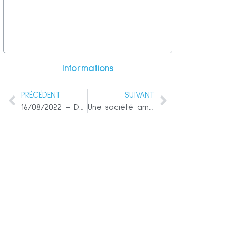
Informations
PRÉCÉDENT
SUIVANT
16/08/2022 – DéQodeurs II, Le Retour… ;)
Une société américaine de logiciels électoraux a déjà construit une « plateforme de communication » pour l’Institut Confucius