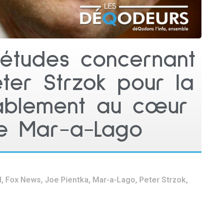
iétudes concernant
eter Strzok pour la
ablement au cœur
e Mar-a-Lago
I
,
Fox News
,
Joe Pientka
,
Mar-a-Lago
,
Peter Strzok
,