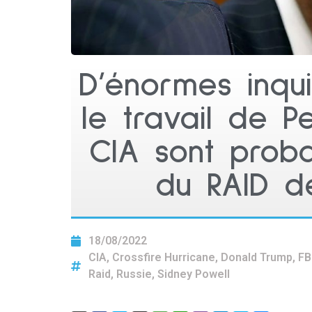
D’énormes inqu
le travail de P
CIA sont prob
du RAID d
18/08/2022
CIA
,
Crossfire Hurricane
,
Donald Trump
,
FB
Raid
,
Russie
,
Sidney Powell