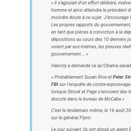
«
Il s’agissait d’un effort délibéré, mal
homme et ainsi atteindre le président des
moindre doute à ce sujet. J’encourage 
Les propres rapports du gouvernement, l
en tant que pièces à conviction à la d
dépositions au cours des 10 derniers jo
voient par eux-mêmes, les preuves réell
gouvernement…..
«
Hannity a demandé ce qu’Obama savait et
«
Probablement Susan Rice et
Peter Str
FBI
sur l’enquête de contre-espionnage
lorsque Strzok et Page s’envoient des te
discuté dans le bureau de McCabe.
«
C’est le lendemain même, le 16 août 2016
sur le général Flynn.
Le jour suivant, ils ont glissé un agent [