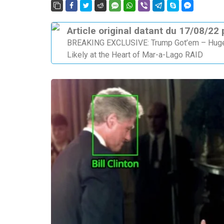
Article original datant du 17/08/22
BREAKING EXCLUSIVE: Trump Got’em – Huge C
Likely at the Heart of Mar-a-Lago RAID