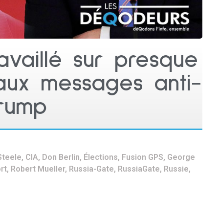
availlé sur presque
paux messages anti-
rump
Steele
,
CIA
,
Don Berlin
,
Élections
,
Fusion GPS
,
George
rt
,
Robert Mueller
,
Russia-Gate
,
RussiaGate
,
Russie
,