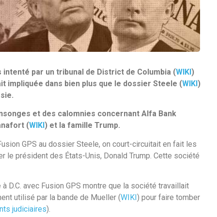
intenté par un tribunal de District de Columbia (
WIKI
)
t impliquée dans bien plus que le dossier Steele (
WIKI
)
sie.
mensonges et des calomnies concernant Alfa Bank
anafort (
WIKI
) et la famille Trump.
sion GPS au dossier Steele, on court-circuitait en fait les
ber le président des États-Unis, Donald Trump. Cette société
 à D.C. avec Fusion GPS montre que la société travaillait
nt utilisé par la bande de Mueller (
WIKI
) pour faire tomber
nts judiciaires
).