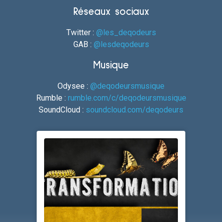
Réseaux sociaux
Twitter :
@les_deqodeurs
GAB :
@lesdeqodeurs
Musique
Odysee :
@deqodeursmusique
Rumble :
rumble.com/c/deqodeursmusique
SoundCloud :
soundcloud.com/deqodeurs