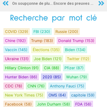
On soupçonne de plus en plus que les nanoparticules du vaccin COVID-19 de Pfizer déclenchent des réactions allergiques rares
Encore des preuves de fraude
Recherche par mot clé
COVID
(329)
FBI
(230)
Russie
(200)
Chine
(192)
Trump
(183)
Donald Trump
(153)
Vaccin
(145)
Élections
(135)
Biden
(134)
Ukraine
(131)
Joe Biden
(121)
Twitter
(112)
Hillary Clinton
(91)
CIA
(88)
Pfizer
(87)
Hunter Biden
(86)
2020
(85)
Wuhan
(79)
CDC
(78)
CNN
(76)
Anthony Fauci
(75)
New York Times
(75)
OMS
(64)
capitole
(59)
Facebook
(58)
John Durham
(58)
FDA
(56)