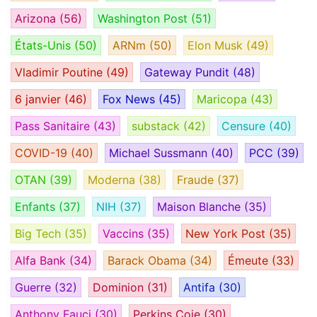
Arizona
(56)
Washington Post
(51)
États-Unis
(50)
ARNm
(50)
Elon Musk
(49)
Vladimir Poutine
(49)
Gateway Pundit
(48)
6 janvier
(46)
Fox News
(45)
Maricopa
(43)
Pass Sanitaire
(43)
substack
(42)
Censure
(40)
COVID-19
(40)
Michael Sussmann
(40)
PCC
(39)
OTAN
(39)
Moderna
(38)
Fraude
(37)
Enfants
(37)
NIH
(37)
Maison Blanche
(35)
Big Tech
(35)
Vaccins
(35)
New York Post
(35)
Alfa Bank
(34)
Barack Obama
(34)
Émeute
(33)
Guerre
(32)
Dominion
(31)
Antifa
(30)
Anthony Fauci
(30)
Perkins Coie
(30)