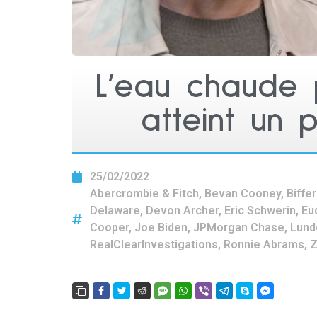
L’eau chaude 
atteint un p
25/02/2022
Abercrombie & Fitch
,
Bevan Cooney
,
Biffe
Delaware
,
Devon Archer
,
Eric Schwerin
,
Eu
Cooper
,
Joe Biden
,
JPMorgan Chase
,
Lund
RealClearInvestigations
,
Ronnie Abrams
,
Z