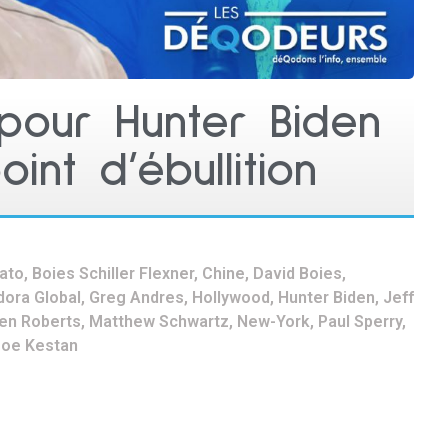
pour Hunter Biden
oint d’ébullition
rato
,
Boies Schiller Flexner
,
Chine
,
David Boies
,
dora Global
,
Greg Andres
,
Hollywood
,
Hunter Biden
,
Jeff
en Roberts
,
Matthew Schwartz
,
New-York
,
Paul Sperry
,
oe Kestan