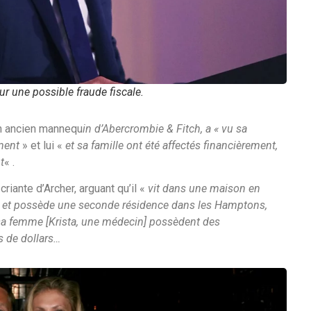
ur une possible fraude fiscale.
 un ancien mannequ
in d’Abercrombie & Fitch, a « vu sa
ement
» et lui «
et sa famille ont été affectés financièrement,
t
« .
riante d’Archer, arguant qu’il «
vit dans une maison en
lyn et possède une seconde résidence dans les Hamptons,
 sa femme [Krista, une médecin] possèdent des
s de dollars…