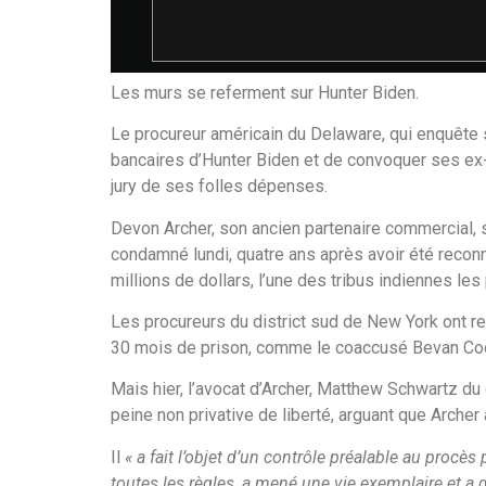
Les murs se referment sur Hunter Biden.
Le procureur américain du Delaware, qui enquête 
bancaires d’Hunter Biden et de convoquer ses ex
jury de ses folles dépenses.
Devon Archer, son ancien partenaire commercial, s
condamné lundi, quatre ans après avoir été recon
millions de dollars, l’une des tribus indiennes le
Les procureurs du district sud de New York ont
30 mois de prison, comme le coaccusé Bevan Co
Mais hier, l’avocat d’Archer, Matthew Schwartz d
peine non privative de liberté, arguant que Archer
Il
« a fait l’objet d’un contrôle préalable au procès
toutes les règles, a mené une vie exemplaire et a