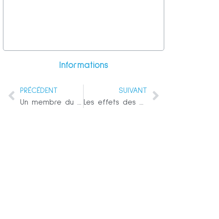
Informations
PRÉCÉDENT
SUIVANT
Un membre du conseil d’administration d’une grande compagnie d’assurance allemande tire la sonnette d’alarme sur les vaccins contre le COVID
Les effets des vaccins sur l’armée américaine en quelques chiffres