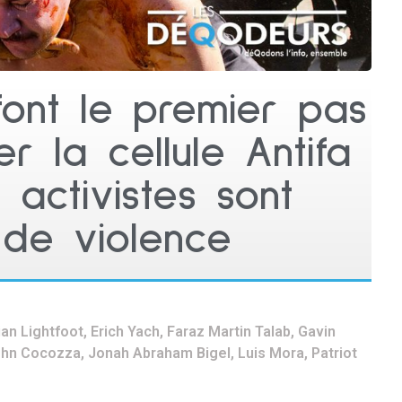
font le premier pas
r la cellule Antifa
 activistes sont
de violence
ian Lightfoot
,
Erich Yach
,
Faraz Martin Talab
,
Gavin
hn Cocozza
,
Jonah Abraham Bigel
,
Luis Mora
,
Patriot