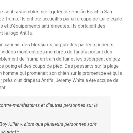
se sont rassemblés sur la jetée de Pacific Beach à San
e Trump. Ils ont été accueillis par un groupe de taille égale
 et d’équipements anti-émeutes. Ils portaient des
t le logo Antifa.
sion causant des blessures corporelles par les suspects
es vidéos montrent des membres de l’antifa portant des
mblement de Trump en train de fuir et les aspergent de gaz
de poing et des coups de pied. Des passants sur la plage
un homme qui promenait son chien sur la promenade et qui a
ir près d’un drapeau Antifa. Jeremy White a été accusé de
ent.
 contre-manifestants et d’autres personnes sur la
Boy Killer », alors que plusieurs personnes sont
UzczqlREtP