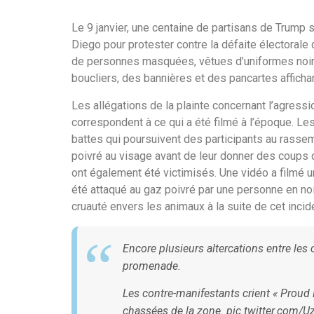
Le 9 janvier, une centaine de partisans de Trump 
Diego pour protester contre la défaite électorale d
de personnes masquées, vêtues d’uniformes noirs
boucliers, des bannières et des pancartes affichan
Les allégations de la plainte concernant l’agres
correspondent à ce qui a été filmé à l’époque. L
battes qui poursuivent des participants au rasse
poivré au visage avant de leur donner des coups 
ont également été victimisés. Une vidéo a filmé 
été attaqué au gaz poivré par une personne en no
cruauté envers les animaux à la suite de cet incid
Encore plusieurs altercations entre les
promenade.
Les contre-manifestants crient « Proud 
chassées de la zone. pic.twitter.com/