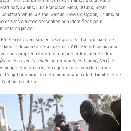
bs, 31 ans, Jesse Merel Cannon, 31 ans, Joseph Austin
n Martinez, 23 ans, Luis Francisco Mora, 30 ans, Bryan
my Jonathan White, 39 ans, Samuel Howard Ogden, 24 ans, et
le et avec d’autres personnes non identifiées pour
lents en janvier.
FA et sont organisés en deux groupes, l’un originaire de
re dans le document d’accusation. « ANTIFA est connu pour
ouvoir ses propres intérêts et supprimer les intérêts des
(Sans lien avec la cellule communiste en France, NdT)
et
les coups et blessures, les agressions avec des armes
e. L’objet présumé de cette conspiration était d’inciter et de
d’action directe. »