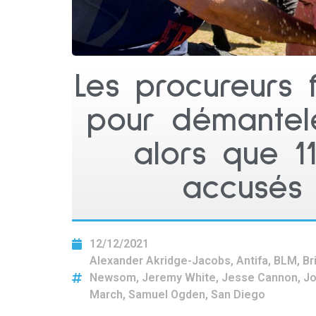
Les procureurs 
pour démantele
alors que 11
accusés 
12/12/2021
Alexander Akridge-Jacobs
,
Antifa
,
BLM
,
Br
Newsom
,
Jeremy White
,
Jesse Cannon
,
Jo
March
,
Samuel Ogden
,
San Diego