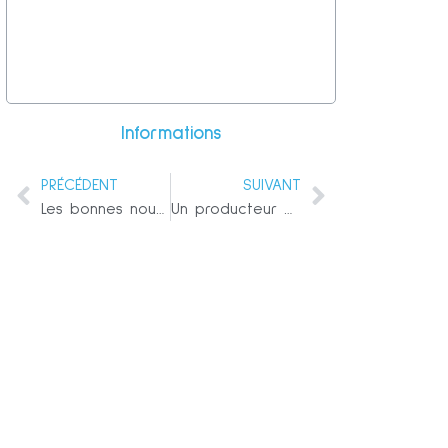
Informations
PRÉCÉDENT
SUIVANT
Les bonnes nouvelles du dernier LIVE
Un producteur de CNN arrêté, accusé d’avoir violé des enfants de 9 ans seulement