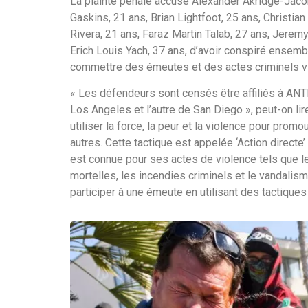
La plainte pénale accuse Alexander Akridge-Jaco
Gaskins, 21 ans, Brian Lightfoot, 25 ans, Christia
Rivera, 21 ans, Faraz Martin Talab, 27 ans, Jere
Erich Louis Yach, 37 ans, d’avoir conspiré ensemb
commettre des émeutes et des actes criminels vio
« Les défendeurs sont censés être affiliés à ANTI
Los Angeles et l’autre de San Diego », peut-on li
utiliser la force, la peur et la violence pour prom
autres. Cette tactique est appelée ‘Action directe’
est connue pour ses actes de violence tels que 
mortelles, les incendies criminels et le vandalism
participer à une émeute en utilisant des tactiques 