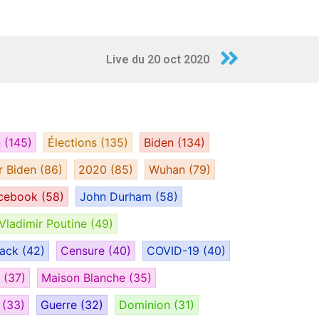
Live du 20 oct 2020
n
(145)
Élections
(135)
Biden
(134)
r Biden
(86)
2020
(85)
Wuhan
(79)
cebook
(58)
John Durham
(58)
Vladimir Poutine
(49)
tack
(42)
Censure
(40)
COVID-19
(40)
H
(37)
Maison Blanche
(35)
e
(33)
Guerre
(32)
Dominion
(31)