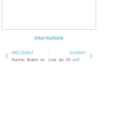
Informations
PRÉCÉDENT
SUIVANT
Hunter Biden recevait une rémunération annuelle de 10 millions de dollars d’un milliardaire chinois accusé de corruption
Live du 20 oct 2020