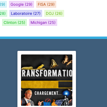
29)
Google
(29)
FISA
(29)
28)
Laboratoire
(27)
DOJ
(26)
Clinton
(25)
Michigan
(25)