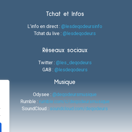
Tchat et Infos
L’info en direct :
@lesdeqodeursinfo
Tchat du live :
@lesdeqodeurs
Réseaux sociaux
Twitter :
@les_deqodeurs
GAB :
@lesdeqodeurs
Musique
Odysee :
@deqodeursmusique
Rumble :
rumble.com/c/deqodeursmusique
.
SoundCloud :
soundcloud.com/deqodeurs
.