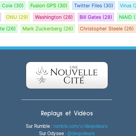
s Coie
(30)
Fusion GPS
(30)
Twitter Files
(30)
Virus
(
ONU
(29)
Washington
(28)
Bill Gates
(28)
NIAID
(
ate
(26)
Mark Zuckerberg
(26)
Christopher Steele
(26)
Replays et Vidéos
Sur Rumble :
rumble.com/c/deqodeurs
Sur Odysee :
@deqodeurs