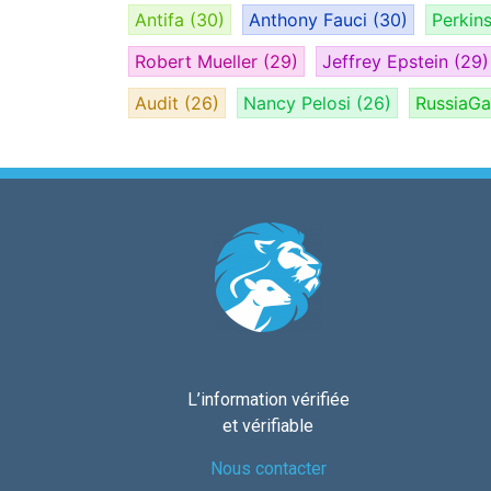
Antifa
(30)
Anthony Fauci
(30)
Perkin
Robert Mueller
(29)
Jeffrey Epstein
(29)
Audit
(26)
Nancy Pelosi
(26)
RussiaG
L’information vérifiée
et vérifiable
Nous contacter