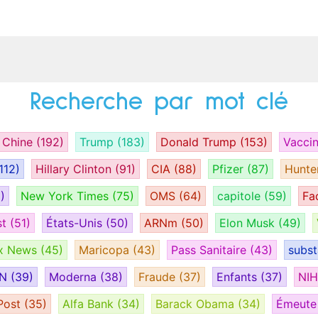
Recherche par mot clé
Chine
(192)
Trump
(183)
Donald Trump
(153)
Vacci
112)
Hillary Clinton
(91)
CIA
(88)
Pfizer
(87)
Hunte
)
New York Times
(75)
OMS
(64)
capitole
(59)
Fa
st
(51)
États-Unis
(50)
ARNm
(50)
Elon Musk
(49)
x News
(45)
Maricopa
(43)
Pass Sanitaire
(43)
subs
AN
(39)
Moderna
(38)
Fraude
(37)
Enfants
(37)
NI
Post
(35)
Alfa Bank
(34)
Barack Obama
(34)
Émeut