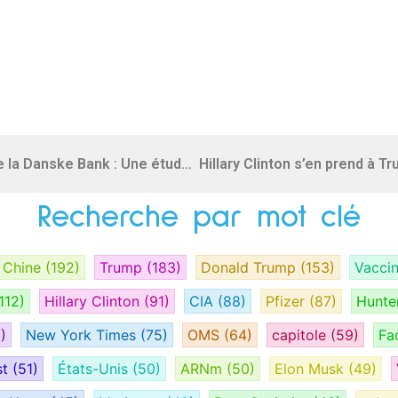
Le scandale de blanchiment d’argent de la Danske Bank : Une étude de cas
Recherche par mot clé
Chine
(192)
Trump
(183)
Donald Trump
(153)
Vacci
112)
Hillary Clinton
(91)
CIA
(88)
Pfizer
(87)
Hunte
)
New York Times
(75)
OMS
(64)
capitole
(59)
Fa
st
(51)
États-Unis
(50)
ARNm
(50)
Elon Musk
(49)