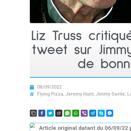
Liz Truss criti
tweet sur Jimmy
de bonn
08/09/2022
Flying Pizza
,
Jeremy Hunt
,
Jimmy Savile
,
L
Article original datant du 06/09/22 