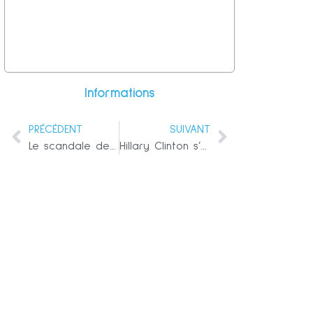
Informations
PRÉCÉDENT
SUIVANT
Le scandale de blanchiment d’argent de la Danske Bank : Une étude de cas
Hillary Clinton s’en prend à Trump et affirme à tort qu’elle n’avait « aucun » courriel classifié sur son serveur privé