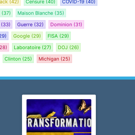
tack
(42)
Censure
(40)
COVID-19
(40)
H
(37)
Maison Blanche
(35)
e
(33)
Guerre
(32)
Dominion
(31)
29)
Google
(29)
FISA
(29)
28)
Laboratoire
(27)
DOJ
(26)
Clinton
(25)
Michigan
(25)