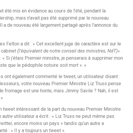
it été mis en évidence au cours de l’été, pendant la
rship, mais n’avait pas été supprimé par le nouveau
 Il a de nouveau été largement partagé après l’annonce du
Felton a dit : « Cet excellent juge de caractère est sur le
e cabinet
(l’équivalent de notre conseil des ministres, NdT)
« .
é : « Si j’étais Premier ministre, je penserais à supprimer mon
iste que le pédophile notoire soit mort ». »
s ont également commenté le tweet, un utilisateur disant :
ssieurs, votre nouveau Premier Ministre Liz Truss pense
de fromage est une honte, mais Jimmy Savile ? Nah, il est
 »
 Un tweet intéressant de la part du nouveau Premier Ministre
un autre utilisateur a écrit : « Liz Truss ne peut même pas
itter, encore moins un pays » tandis qu’un autre a
té : « Il y a toujours un tweet ».