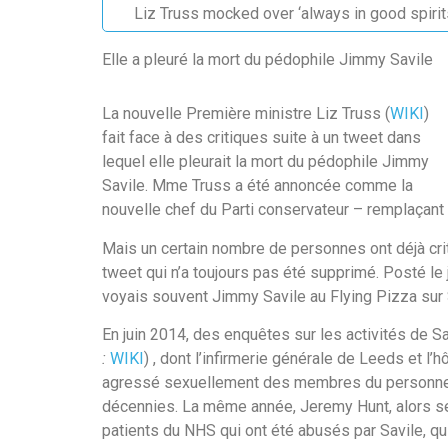
Liz Truss mocked over ‘always in good spiri
Elle a pleuré la mort du pédophile Jimmy Savile
La nouvelle Première ministre Liz Truss (
WIKI
)
fait face à des critiques suite à un tweet dans
lequel elle pleurait la mort du pédophile Jimmy
Savile. Mme Truss a été annoncée comme la
nouvelle chef du Parti conservateur – remplaçan
Mais un certain nombre de personnes ont déjà crit
tweet qui n’a toujours pas été supprimé. Posté le j
voyais souvent Jimmy Savile au Flying Pizza sur 
En juin 2014, des enquêtes sur les activités de S
:
WIKI
) , dont l’infirmerie générale de Leeds et l’
agressé sexuellement des membres du personnel 
décennies. La même année, Jeremy Hunt, alors sec
patients du NHS qui ont été abusés par Savile, qui