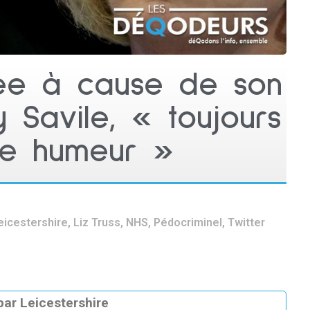
quée à cause de son
 Savile, « toujours
e humeur »
eicestershire
,
Liz Truss
,
NHS
,
Pédocriminel
,
Twitter
par Leicestershire