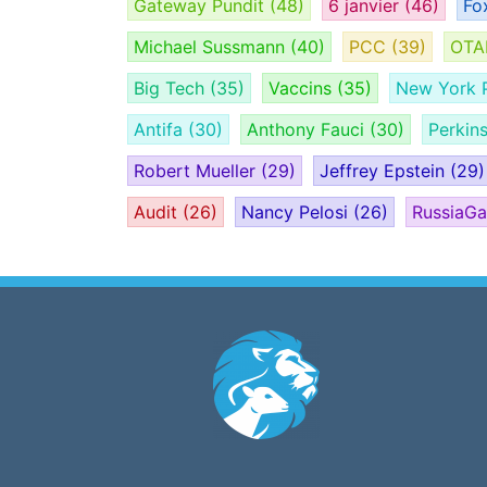
Gateway Pundit
(48)
6 janvier
(46)
Fo
Michael Sussmann
(40)
PCC
(39)
OT
Big Tech
(35)
Vaccins
(35)
New York 
Antifa
(30)
Anthony Fauci
(30)
Perkin
Robert Mueller
(29)
Jeffrey Epstein
(29)
Audit
(26)
Nancy Pelosi
(26)
RussiaG