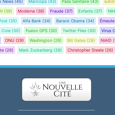
x News
(45)
Maricopa
(43)
Pass Sanitaire
(43)
subs
AN
(39)
Moderna
(38)
Fraude
(37)
Enfants
(37)
NI
Post
(35)
Alfa Bank
(34)
Barack Obama
(34)
Émeut
s Coie
(30)
Fusion GPS
(30)
Twitter Files
(30)
Virus
(
ONU
(29)
Washington
(28)
Bill Gates
(28)
NIAID
(
ate
(26)
Mark Zuckerberg
(26)
Christopher Steele
(26)