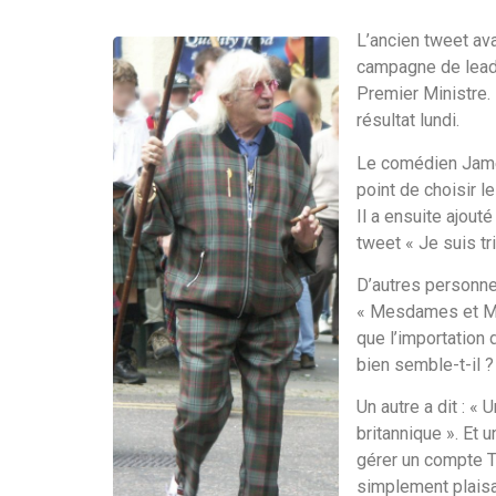
L’ancien tweet ava
campagne de leade
Premier Ministre.
résultat lundi.
Le comédien James 
point de choisir l
Il a ensuite ajout
tweet « Je suis tr
D’autres personne
« Mesdames et Me
que l’importation 
bien semble-t-il ?
Un autre a dit : «
britannique ». Et 
gérer un compte Tw
simplement plaisan