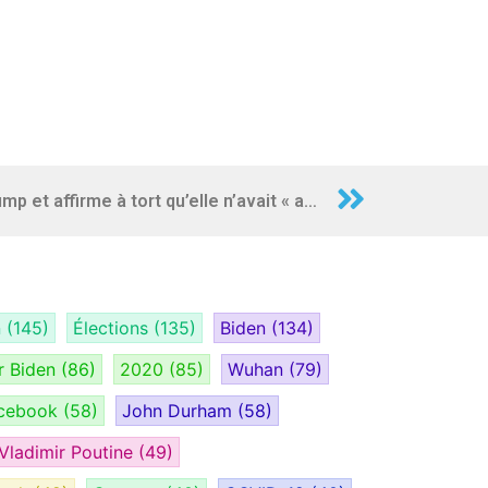
Hillary Clinton s’en prend à Trump et affirme à tort qu’elle n’avait « aucun » courriel classifié sur son serveur privé
n
(145)
Élections
(135)
Biden
(134)
r Biden
(86)
2020
(85)
Wuhan
(79)
cebook
(58)
John Durham
(58)
Vladimir Poutine
(49)