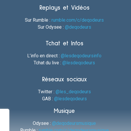
Replays et Vidéos
Sur Rumble :
rumble.com/c/deqodeurs
Sur Odysee :
@deqodeurs
Tchat et Infos
L’info en direct :
@lesdeqodeursinfo
Tchat du live :
@lesdeqodeurs
Réseaux sociaux
Twitter :
@les_deqodeurs
GAB :
@lesdeqodeurs
Musique
Odysee :
@deqodeursmusique
Rumble :
rumble.com/c/deqodeursmusique