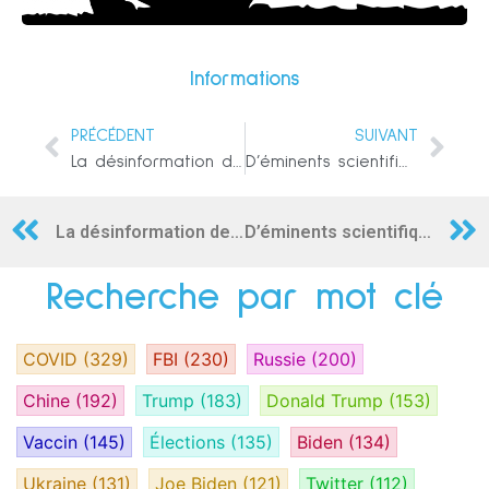
Informations
PRÉCÉDENT
SUIVANT
La désinformation de l’année dernière sur la myocardite associée au vaccin chez les jeunes hommes est un fait bien établi de cette année
D’éminents scientifiques publient une étude qui change le paradigme des vaccins contre le COVID-19
La désinformation de l’année dernière sur la myocardite associée au vaccin chez les jeunes hommes est un fait bien établi de cette année
D’éminents scientifiques publient une étude qui change le paradigme des vaccins contre le COVID-19
Recherche par mot clé
COVID
(329)
FBI
(230)
Russie
(200)
Chine
(192)
Trump
(183)
Donald Trump
(153)
Vaccin
(145)
Élections
(135)
Biden
(134)
Ukraine
(131)
Joe Biden
(121)
Twitter
(112)