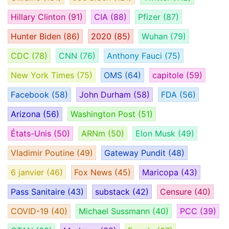
Hillary Clinton
(91)
CIA
(88)
Pfizer
(87)
Hunter Biden
(86)
2020
(85)
Wuhan
(79)
CDC
(78)
CNN
(76)
Anthony Fauci
(75)
New York Times
(75)
OMS
(64)
capitole
(59)
Facebook
(58)
John Durham
(58)
FDA
(56)
Arizona
(56)
Washington Post
(51)
États-Unis
(50)
ARNm
(50)
Elon Musk
(49)
Vladimir Poutine
(49)
Gateway Pundit
(48)
6 janvier
(46)
Fox News
(45)
Maricopa
(43)
Pass Sanitaire
(43)
substack
(42)
Censure
(40)
COVID-19
(40)
Michael Sussmann
(40)
PCC
(39)