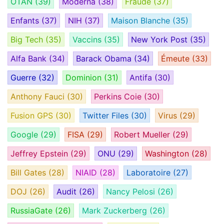
OTAN
(39)
Moderna
(38)
Fraude
(37)
Enfants
(37)
NIH
(37)
Maison Blanche
(35)
Big Tech
(35)
Vaccins
(35)
New York Post
(35)
Alfa Bank
(34)
Barack Obama
(34)
Émeute
(33)
Guerre
(32)
Dominion
(31)
Antifa
(30)
Anthony Fauci
(30)
Perkins Coie
(30)
Fusion GPS
(30)
Twitter Files
(30)
Virus
(29)
Google
(29)
FISA
(29)
Robert Mueller
(29)
Jeffrey Epstein
(29)
ONU
(29)
Washington
(28)
Bill Gates
(28)
NIAID
(28)
Laboratoire
(27)
DOJ
(26)
Audit
(26)
Nancy Pelosi
(26)
RussiaGate
(26)
Mark Zuckerberg
(26)