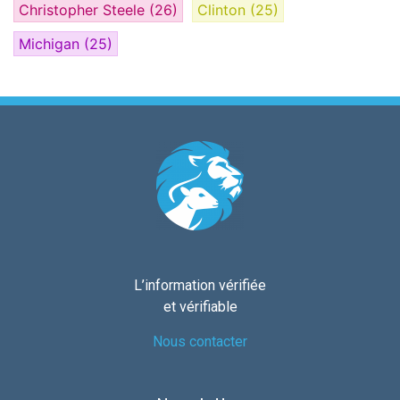
Christopher Steele
(26)
Clinton
(25)
Michigan
(25)
L’information vérifiée
et vérifiable
Nous contacter