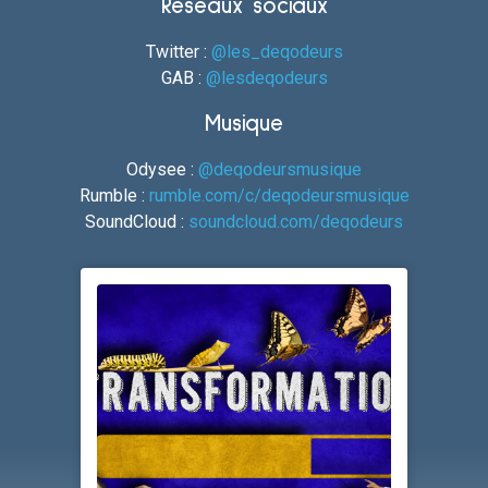
Réseaux sociaux
Twitter :
@les_deqodeurs
GAB :
@lesdeqodeurs
Musique
Odysee :
@deqodeursmusique
Rumble :
rumble.com/c/deqodeursmusique
SoundCloud :
soundcloud.com/deqodeurs