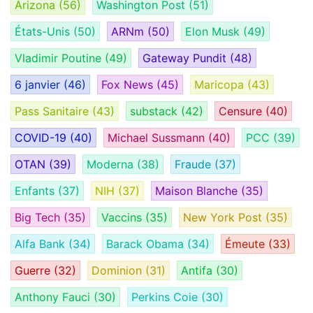
Arizona
(56)
Washington Post
(51)
États-Unis
(50)
ARNm
(50)
Elon Musk
(49)
Vladimir Poutine
(49)
Gateway Pundit
(48)
6 janvier
(46)
Fox News
(45)
Maricopa
(43)
Pass Sanitaire
(43)
substack
(42)
Censure
(40)
COVID-19
(40)
Michael Sussmann
(40)
PCC
(39)
OTAN
(39)
Moderna
(38)
Fraude
(37)
Enfants
(37)
NIH
(37)
Maison Blanche
(35)
Big Tech
(35)
Vaccins
(35)
New York Post
(35)
Alfa Bank
(34)
Barack Obama
(34)
Émeute
(33)
Guerre
(32)
Dominion
(31)
Antifa
(30)
Anthony Fauci
(30)
Perkins Coie
(30)