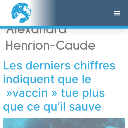
Étiquette :
Alexandra
Henrion-Caude
Les derniers chiffres
indiquent que le
»vaccin » tue plus
que ce qu’il sauve