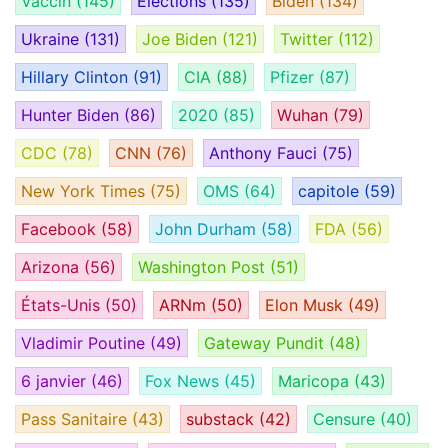
Vaccin
(145)
Élections
(135)
Biden
(134)
Ukraine
(131)
Joe Biden
(121)
Twitter
(112)
Hillary Clinton
(91)
CIA
(88)
Pfizer
(87)
Hunter Biden
(86)
2020
(85)
Wuhan
(79)
CDC
(78)
CNN
(76)
Anthony Fauci
(75)
New York Times
(75)
OMS
(64)
capitole
(59)
Facebook
(58)
John Durham
(58)
FDA
(56)
Arizona
(56)
Washington Post
(51)
États-Unis
(50)
ARNm
(50)
Elon Musk
(49)
Vladimir Poutine
(49)
Gateway Pundit
(48)
6 janvier
(46)
Fox News
(45)
Maricopa
(43)
Pass Sanitaire
(43)
substack
(42)
Censure
(40)