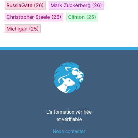
RussiaGate
(26)
Mark Zuckerberg
(26)
Christopher Steele
(26)
Clinton
(25)
Michigan
(25)
L’information vérifiée
et vérifiable
Nous contacter