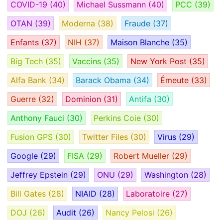
COVID-19
(40)
Michael Sussmann
(40)
PCC
(39)
OTAN
(39)
Moderna
(38)
Fraude
(37)
Enfants
(37)
NIH
(37)
Maison Blanche
(35)
Big Tech
(35)
Vaccins
(35)
New York Post
(35)
Alfa Bank
(34)
Barack Obama
(34)
Émeute
(33)
Guerre
(32)
Dominion
(31)
Antifa
(30)
Anthony Fauci
(30)
Perkins Coie
(30)
Fusion GPS
(30)
Twitter Files
(30)
Virus
(29)
Google
(29)
FISA
(29)
Robert Mueller
(29)
Jeffrey Epstein
(29)
ONU
(29)
Washington
(28)
Bill Gates
(28)
NIAID
(28)
Laboratoire
(27)
DOJ
(26)
Audit
(26)
Nancy Pelosi
(26)