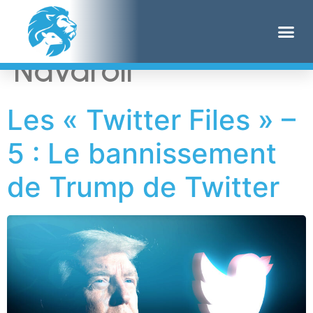
Étiquette :
Anika
Navaroli
Les « Twitter Files » –
5 : Le bannissement
de Trump de Twitter