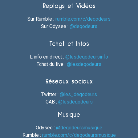
Replays et Vidéos
Sur Rumble :
rumble.com/c/deqodeurs
Sur Odysee :
@deqodeurs
Tchat et Infos
L’info en direct :
@lesdeqodeursinfo
Tchat du live :
@lesdeqodeurs
Réseaux sociaux
Twitter :
@les_deqodeurs
GAB :
@lesdeqodeurs
Musique
Odysee :
@deqodeursmusique
Rumble :
rumble.com/c/deqodeursmusique