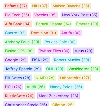
Enfants
(37)
NIH
(37)
Maison Blanche
(35)
Big Tech
(35)
Vaccins
(35)
New York Post
(35)
Alfa Bank
(34)
Barack Obama
(34)
Émeute
(33)
Guerre
(32)
Dominion
(31)
Antifa
(30)
Anthony Fauci
(30)
Perkins Coie
(30)
Fusion GPS
(30)
Twitter Files
(30)
Virus
(29)
Google
(29)
FISA
(29)
Robert Mueller
(29)
Jeffrey Epstein
(29)
ONU
(29)
Washington
(28)
Bill Gates
(28)
NIAID
(28)
Laboratoire
(27)
DOJ
(26)
Audit
(26)
Nancy Pelosi
(26)
RussiaGate
(26)
Mark Zuckerberg
(26)
Christopher Steele
(26)
Clinton
(25)