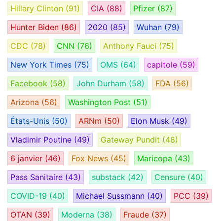
Hillary Clinton
(91)
CIA
(88)
Pfizer
(87)
Hunter Biden
(86)
2020
(85)
Wuhan
(79)
CDC
(78)
CNN
(76)
Anthony Fauci
(75)
New York Times
(75)
OMS
(64)
capitole
(59)
Facebook
(58)
John Durham
(58)
FDA
(56)
Arizona
(56)
Washington Post
(51)
États-Unis
(50)
ARNm
(50)
Elon Musk
(49)
Vladimir Poutine
(49)
Gateway Pundit
(48)
6 janvier
(46)
Fox News
(45)
Maricopa
(43)
Pass Sanitaire
(43)
substack
(42)
Censure
(40)
COVID-19
(40)
Michael Sussmann
(40)
PCC
(39)
OTAN
(39)
Moderna
(38)
Fraude
(37)