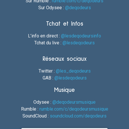
Sur Rumble :
rumble.com/c/deqodeurs
Sur Odysee :
@deqodeurs
Tchat et Infos
L’info en direct :
@lesdeqodeursinfo
Tchat du live :
@lesdeqodeurs
Réseaux sociaux
Twitter :
@les_deqodeurs
GAB :
@lesdeqodeurs
Musique
Odysee :
@deqodeursmusique
Rumble :
rumble.com/c/deqodeursmusique
SoundCloud :
soundcloud.com/deqodeurs