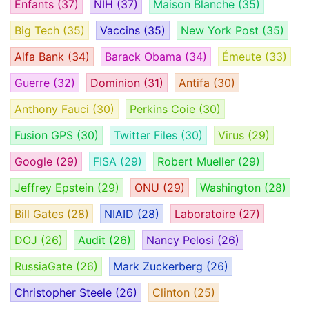
Enfants
(37)
NIH
(37)
Maison Blanche
(35)
Big Tech
(35)
Vaccins
(35)
New York Post
(35)
Alfa Bank
(34)
Barack Obama
(34)
Émeute
(33)
Guerre
(32)
Dominion
(31)
Antifa
(30)
Anthony Fauci
(30)
Perkins Coie
(30)
Fusion GPS
(30)
Twitter Files
(30)
Virus
(29)
Google
(29)
FISA
(29)
Robert Mueller
(29)
Jeffrey Epstein
(29)
ONU
(29)
Washington
(28)
Bill Gates
(28)
NIAID
(28)
Laboratoire
(27)
DOJ
(26)
Audit
(26)
Nancy Pelosi
(26)
RussiaGate
(26)
Mark Zuckerberg
(26)
Christopher Steele
(26)
Clinton
(25)