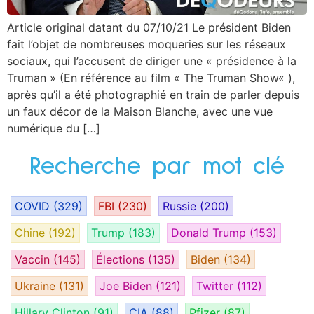
Article original datant du 07/10/21 Le président Biden
fait l’objet de nombreuses moqueries sur les réseaux
sociaux, qui l’accusent de diriger une « présidence à la
Truman » (En référence au film « The Truman Show« ),
après qu’il a été photographié en train de parler depuis
un faux décor de la Maison Blanche, avec une vue
numérique du […]
Recherche par mot clé
COVID
(329)
FBI
(230)
Russie
(200)
Chine
(192)
Trump
(183)
Donald Trump
(153)
Vaccin
(145)
Élections
(135)
Biden
(134)
Ukraine
(131)
Joe Biden
(121)
Twitter
(112)
Hillary Clinton
(91)
CIA
(88)
Pfizer
(87)