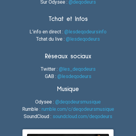
Sur Odysee :
@deqodeurs
Tchat et Infos
L’info en direct :
@lesdeqodeursinfo
Tchat du live :
@lesdeqodeurs
Réseaux sociaux
Twitter :
@les_deqodeurs
GAB :
@lesdeqodeurs
Musique
Odysee :
@deqodeursmusique
Rumble :
rumble.com/c/deqodeursmusique
SoundCloud :
soundcloud.com/deqodeurs