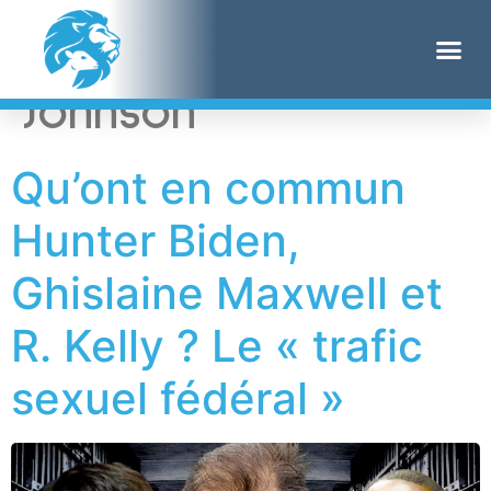
Étiquette :
Benny
Johnson
Qu’ont en commun
Hunter Biden,
Ghislaine Maxwell et
R. Kelly ? Le « trafic
sexuel fédéral »