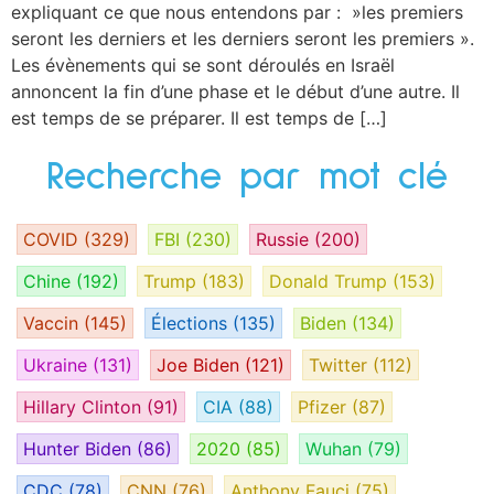
expliquant ce que nous entendons par : »les premiers
seront les derniers et les derniers seront les premiers ».
Les évènements qui se sont déroulés en Israël
annoncent la fin d’une phase et le début d’une autre. Il
est temps de se préparer. Il est temps de […]
Recherche par mot clé
COVID
(329)
FBI
(230)
Russie
(200)
Chine
(192)
Trump
(183)
Donald Trump
(153)
Vaccin
(145)
Élections
(135)
Biden
(134)
Ukraine
(131)
Joe Biden
(121)
Twitter
(112)
Hillary Clinton
(91)
CIA
(88)
Pfizer
(87)
Hunter Biden
(86)
2020
(85)
Wuhan
(79)
CDC
(78)
CNN
(76)
Anthony Fauci
(75)