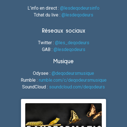
L’info en direct :
@lesdeqodeursinfo
Tchat du live :
@lesdeqodeurs
Réseaux sociaux
Twitter :
@les_deqodeurs
GAB :
@lesdeqodeurs
Musique
Odysee :
@deqodeursmusique
Rumble :
rumble.com/c/deqodeursmusique
SoundCloud :
soundcloud.com/deqodeurs