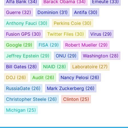
Alfa Bank
(34)
Barack Obama
(34)
Émeute
(33)
Guerre
(32)
Dominion
(31)
Antifa
(30)
Anthony Fauci
(30)
Perkins Coie
(30)
Fusion GPS
(30)
Twitter Files
(30)
Virus
(29)
Google
(29)
FISA
(29)
Robert Mueller
(29)
Jeffrey Epstein
(29)
ONU
(29)
Washington
(28)
Bill Gates
(28)
NIAID
(28)
Laboratoire
(27)
DOJ
(26)
Audit
(26)
Nancy Pelosi
(26)
RussiaGate
(26)
Mark Zuckerberg
(26)
Christopher Steele
(26)
Clinton
(25)
Michigan
(25)