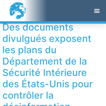
Étiquette :
Blucifer
Des documents
divulgués exposent
les plans du
Département de la
Sécurité Intérieure
des États-Unis pour
contrôler la