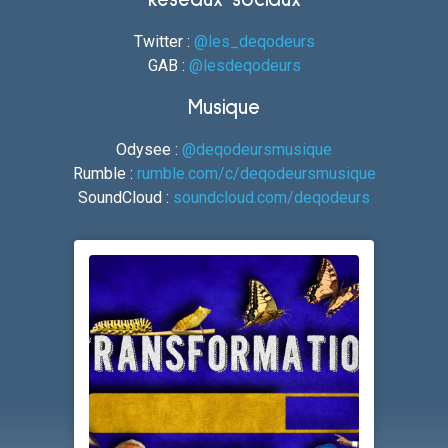
Réseaux sociaux
Twitter :
@les_deqodeurs
GAB :
@lesdeqodeurs
Musique
Odysee :
@deqodeursmusique
Rumble :
rumble.com/c/deqodeursmusique
SoundCloud :
soundcloud.com/deqodeurs