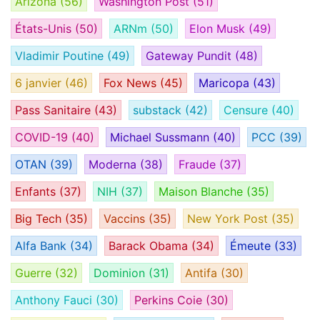
Arizona
(56)
Washington Post
(51)
États-Unis
(50)
ARNm
(50)
Elon Musk
(49)
Vladimir Poutine
(49)
Gateway Pundit
(48)
6 janvier
(46)
Fox News
(45)
Maricopa
(43)
Pass Sanitaire
(43)
substack
(42)
Censure
(40)
COVID-19
(40)
Michael Sussmann
(40)
PCC
(39)
OTAN
(39)
Moderna
(38)
Fraude
(37)
Enfants
(37)
NIH
(37)
Maison Blanche
(35)
Big Tech
(35)
Vaccins
(35)
New York Post
(35)
Alfa Bank
(34)
Barack Obama
(34)
Émeute
(33)
Guerre
(32)
Dominion
(31)
Antifa
(30)
Anthony Fauci
(30)
Perkins Coie
(30)