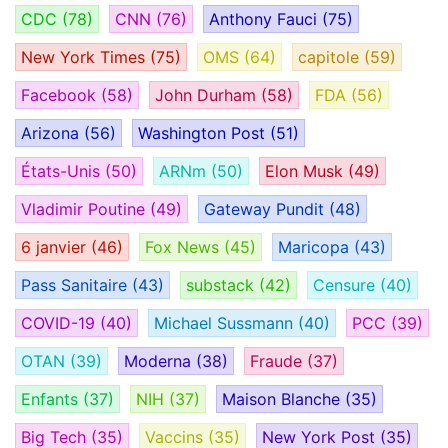
CDC
(78)
CNN
(76)
Anthony Fauci
(75)
New York Times
(75)
OMS
(64)
capitole
(59)
Facebook
(58)
John Durham
(58)
FDA
(56)
Arizona
(56)
Washington Post
(51)
États-Unis
(50)
ARNm
(50)
Elon Musk
(49)
Vladimir Poutine
(49)
Gateway Pundit
(48)
6 janvier
(46)
Fox News
(45)
Maricopa
(43)
Pass Sanitaire
(43)
substack
(42)
Censure
(40)
COVID-19
(40)
Michael Sussmann
(40)
PCC
(39)
OTAN
(39)
Moderna
(38)
Fraude
(37)
Enfants
(37)
NIH
(37)
Maison Blanche
(35)
Big Tech
(35)
Vaccins
(35)
New York Post
(35)