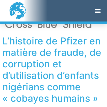
Étiquette :
Blue
Cross Blue Shield
L’histoire de Pfizer en
matière de fraude, de
corruption et
d’utilisation d’enfants
nigérians comme
« cobayes humains »