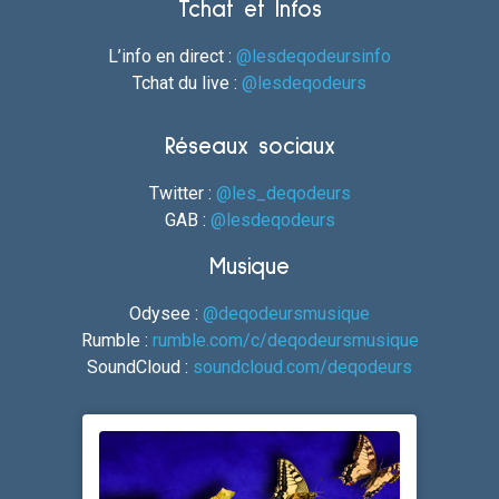
Tchat et Infos
L’info en direct :
@lesdeqodeursinfo
Tchat du live :
@lesdeqodeurs
Réseaux sociaux
Twitter :
@les_deqodeurs
GAB :
@lesdeqodeurs
Musique
Odysee :
@deqodeursmusique
Rumble :
rumble.com/c/deqodeursmusique
SoundCloud :
soundcloud.com/deqodeurs