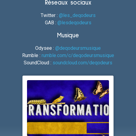
Réseaux sociaux
Twitter :
@les_deqodeurs
GAB :
@lesdeqodeurs
Musique
Odysee :
@deqodeursmusique
Rumble :
rumble.com/c/deqodeursmusique
SoundCloud :
soundcloud.com/deqodeurs