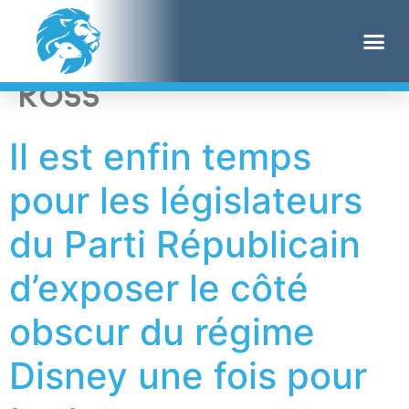
Étiquette :
Brian
Ross
Il est enfin temps
pour les législateurs
du Parti Républicain
d’exposer le côté
obscur du régime
Disney une fois pour