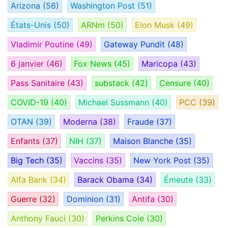
Arizona
(56)
Washington Post
(51)
États-Unis
(50)
ARNm
(50)
Elon Musk
(49)
Vladimir Poutine
(49)
Gateway Pundit
(48)
6 janvier
(46)
Fox News
(45)
Maricopa
(43)
Pass Sanitaire
(43)
substack
(42)
Censure
(40)
COVID-19
(40)
Michael Sussmann
(40)
PCC
(39)
OTAN
(39)
Moderna
(38)
Fraude
(37)
Enfants
(37)
NIH
(37)
Maison Blanche
(35)
Big Tech
(35)
Vaccins
(35)
New York Post
(35)
Alfa Bank
(34)
Barack Obama
(34)
Émeute
(33)
Guerre
(32)
Dominion
(31)
Antifa
(30)
Anthony Fauci
(30)
Perkins Coie
(30)