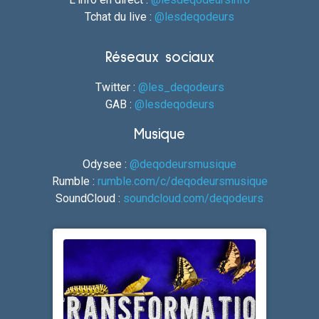
Tchat du live :
@lesdeqodeurs
Réseaux sociaux
Twitter :
@les_deqodeurs
GAB :
@lesdeqodeurs
Musique
Odysee :
@deqodeursmusique
Rumble :
rumble.com/c/deqodeursmusique
SoundCloud :
soundcloud.com/deqodeurs