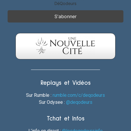
DéQodeurs
Replays et Vidéos
Sur Rumble :
rumble.com/c/deqodeurs
Sur Odysee :
@deqodeurs
Tchat et Infos
L’info en direct :
@lesdeqodeursinfo