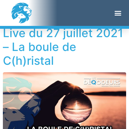
Étiquette :
Castex
Live du 27 juillet 2021
– La boule de
C(h)ristal