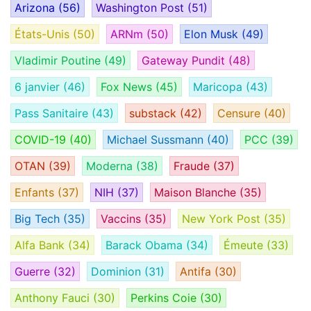
Arizona
(56)
Washington Post
(51)
États-Unis
(50)
ARNm
(50)
Elon Musk
(49)
Vladimir Poutine
(49)
Gateway Pundit
(48)
6 janvier
(46)
Fox News
(45)
Maricopa
(43)
Pass Sanitaire
(43)
substack
(42)
Censure
(40)
COVID-19
(40)
Michael Sussmann
(40)
PCC
(39)
OTAN
(39)
Moderna
(38)
Fraude
(37)
Enfants
(37)
NIH
(37)
Maison Blanche
(35)
Big Tech
(35)
Vaccins
(35)
New York Post
(35)
Alfa Bank
(34)
Barack Obama
(34)
Émeute
(33)
Guerre
(32)
Dominion
(31)
Antifa
(30)
Anthony Fauci
(30)
Perkins Coie
(30)