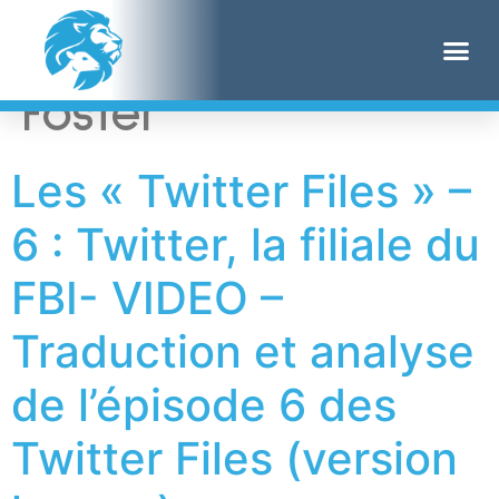
Étiquette :
Claire
Foster
Les « Twitter Files » –
6 : Twitter, la filiale du
FBI- VIDEO –
Traduction et analyse
de l’épisode 6 des
Twitter Files (version