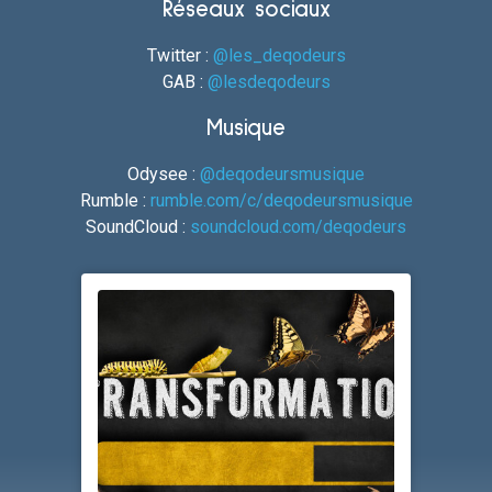
Réseaux sociaux
Twitter :
@les_deqodeurs
GAB :
@lesdeqodeurs
Musique
Odysee :
@deqodeursmusique
Rumble :
rumble.com/c/deqodeursmusique
SoundCloud :
soundcloud.com/deqodeurs