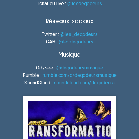
Tchat du live :
@lesdeqodeurs
Réseaux sociaux
Twitter :
@les_deqodeurs
GAB :
@lesdeqodeurs
Musique
Odysee :
@deqodeursmusique
Rumble :
rumble.com/c/deqodeursmusique
SoundCloud :
soundcloud.com/deqodeurs