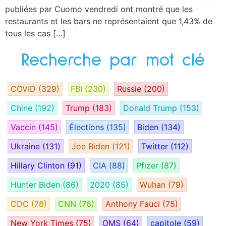
publiées par Cuomo vendredi ont montré que les
restaurants et les bars ne représentaient que 1,43% de
tous les cas […]
Recherche par mot clé
COVID
(329)
FBI
(230)
Russie
(200)
Chine
(192)
Trump
(183)
Donald Trump
(153)
Vaccin
(145)
Élections
(135)
Biden
(134)
Ukraine
(131)
Joe Biden
(121)
Twitter
(112)
Hillary Clinton
(91)
CIA
(88)
Pfizer
(87)
Hunter Biden
(86)
2020
(85)
Wuhan
(79)
CDC
(78)
CNN
(76)
Anthony Fauci
(75)
New York Times
(75)
OMS
(64)
capitole
(59)