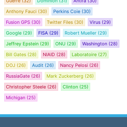
Guerre
(32)
Dominion
(31)
Antifa
(30)
Anthony Fauci
(30)
Perkins Coie
(30)
Fusion GPS
(30)
Twitter Files
(30)
Virus
(29)
Google
(29)
FISA
(29)
Robert Mueller
(29)
Jeffrey Epstein
(29)
ONU
(29)
Washington
(28)
Bill Gates
(28)
NIAID
(28)
Laboratoire
(27)
DOJ
(26)
Audit
(26)
Nancy Pelosi
(26)
RussiaGate
(26)
Mark Zuckerberg
(26)
Christopher Steele
(26)
Clinton
(25)
Michigan
(25)