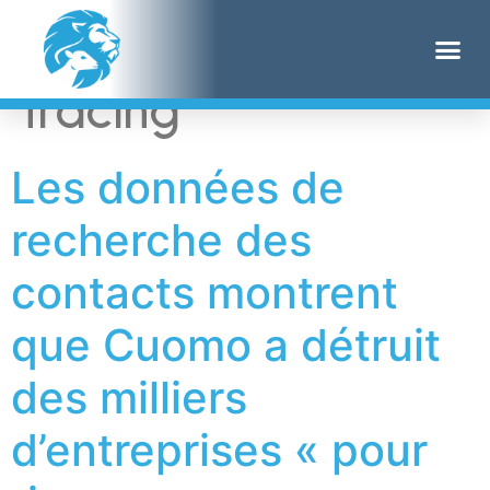
Étiquette :
contact
tracing
Les données de
recherche des
contacts montrent
que Cuomo a détruit
des milliers
d’entreprises « pour