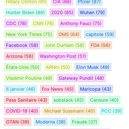
Hillary Clinton
(91)
CIA
(88)
Pfizer
(87)
Hunter Biden
(86)
2020
(85)
Wuhan
(79)
CDC
(78)
CNN
(76)
Anthony Fauci
(75)
New York Times
(75)
OMS
(64)
capitole
(59)
Facebook
(58)
John Durham
(58)
FDA
(56)
Arizona
(56)
Washington Post
(51)
États-Unis
(50)
ARNm
(50)
Elon Musk
(49)
Vladimir Poutine
(49)
Gateway Pundit
(48)
6 janvier
(46)
Fox News
(45)
Maricopa
(43)
Pass Sanitaire
(43)
substack
(42)
Censure
(40)
COVID-19
(40)
Michael Sussmann
(40)
PCC
(39)
OTAN
(39)
Moderna
(38)
Fraude
(37)