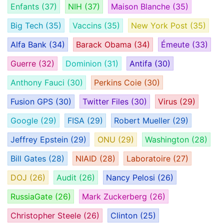
Enfants
(37)
NIH
(37)
Maison Blanche
(35)
Big Tech
(35)
Vaccins
(35)
New York Post
(35)
Alfa Bank
(34)
Barack Obama
(34)
Émeute
(33)
Guerre
(32)
Dominion
(31)
Antifa
(30)
Anthony Fauci
(30)
Perkins Coie
(30)
Fusion GPS
(30)
Twitter Files
(30)
Virus
(29)
Google
(29)
FISA
(29)
Robert Mueller
(29)
Jeffrey Epstein
(29)
ONU
(29)
Washington
(28)
Bill Gates
(28)
NIAID
(28)
Laboratoire
(27)
DOJ
(26)
Audit
(26)
Nancy Pelosi
(26)
RussiaGate
(26)
Mark Zuckerberg
(26)
Christopher Steele
(26)
Clinton
(25)