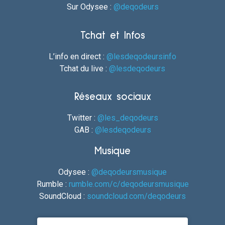
Sur Odysee :
@deqodeurs
Tchat et Infos
L’info en direct :
@lesdeqodeursinfo
Tchat du live :
@lesdeqodeurs
Réseaux sociaux
Twitter :
@les_deqodeurs
GAB :
@lesdeqodeurs
Musique
Odysee :
@deqodeursmusique
Rumble :
rumble.com/c/deqodeursmusique
SoundCloud :
soundcloud.com/deqodeurs