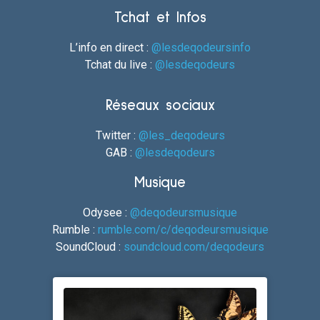
Tchat et Infos
L’info en direct :
@lesdeqodeursinfo
Tchat du live :
@lesdeqodeurs
Réseaux sociaux
Twitter :
@les_deqodeurs
GAB :
@lesdeqodeurs
Musique
Odysee :
@deqodeursmusique
Rumble :
rumble.com/c/deqodeursmusique
SoundCloud :
soundcloud.com/deqodeurs