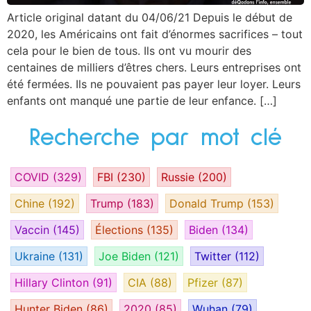
Article original datant du 04/06/21 Depuis le début de
2020, les Américains ont fait d’énormes sacrifices – tout
cela pour le bien de tous. Ils ont vu mourir des
centaines de milliers d’êtres chers. Leurs entreprises ont
été fermées. Ils ne pouvaient pas payer leur loyer. Leurs
enfants ont manqué une partie de leur enfance. […]
Recherche par mot clé
COVID
(329)
FBI
(230)
Russie
(200)
Chine
(192)
Trump
(183)
Donald Trump
(153)
Vaccin
(145)
Élections
(135)
Biden
(134)
Ukraine
(131)
Joe Biden
(121)
Twitter
(112)
Hillary Clinton
(91)
CIA
(88)
Pfizer
(87)
Hunter Biden
(86)
2020
(85)
Wuhan
(79)