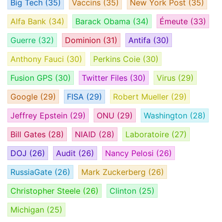
Big Tech
(35)
Vaccins
(35)
New York Post
(35)
Alfa Bank
(34)
Barack Obama
(34)
Émeute
(33)
Guerre
(32)
Dominion
(31)
Antifa
(30)
Anthony Fauci
(30)
Perkins Coie
(30)
Fusion GPS
(30)
Twitter Files
(30)
Virus
(29)
Google
(29)
FISA
(29)
Robert Mueller
(29)
Jeffrey Epstein
(29)
ONU
(29)
Washington
(28)
Bill Gates
(28)
NIAID
(28)
Laboratoire
(27)
DOJ
(26)
Audit
(26)
Nancy Pelosi
(26)
RussiaGate
(26)
Mark Zuckerberg
(26)
Christopher Steele
(26)
Clinton
(25)
Michigan
(25)