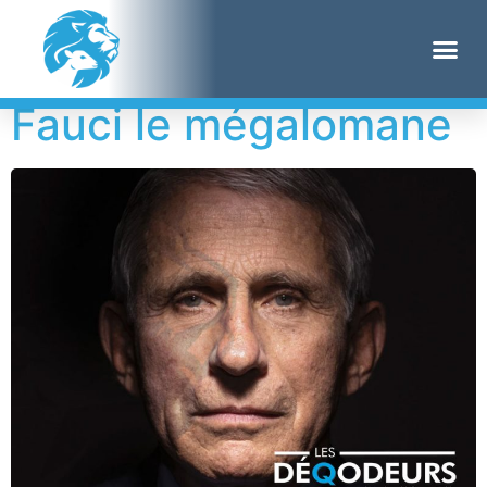
Étiquette :
courriel
Fauci le mégalomane