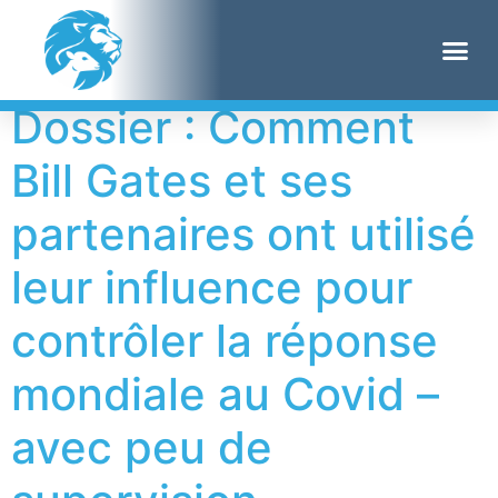
Étiquette :
COVAX
Dossier : Comment
Bill Gates et ses
partenaires ont utilisé
leur influence pour
contrôler la réponse
mondiale au Covid –
avec peu de