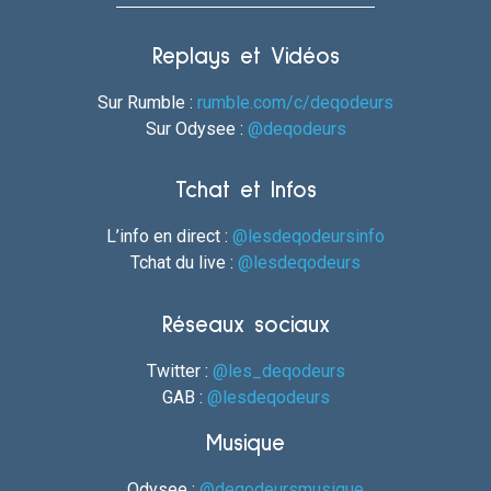
Replays et Vidéos
Sur Rumble :
rumble.com/c/deqodeurs
Sur Odysee :
@deqodeurs
Tchat et Infos
L’info en direct :
@lesdeqodeursinfo
Tchat du live :
@lesdeqodeurs
Réseaux sociaux
Twitter :
@les_deqodeurs
GAB :
@lesdeqodeurs
Musique
Odysee :
@deqodeursmusique