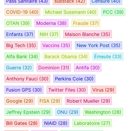
Pass Sanitaire
(43)
substack
(42)
Censure
(40)
COVID-19
(40)
Michael Sussmann
(40)
PCC
(39)
OTAN
(39)
Moderna
(38)
Fraude
(37)
Enfants
(37)
NIH
(37)
Maison Blanche
(35)
Big Tech
(35)
Vaccins
(35)
New York Post
(35)
Alfa Bank
(34)
Barack Obama
(34)
Émeute
(33)
Guerre
(32)
Dominion
(31)
Antifa
(30)
Anthony Fauci
(30)
Perkins Coie
(30)
Fusion GPS
(30)
Twitter Files
(30)
Virus
(29)
Google
(29)
FISA
(29)
Robert Mueller
(29)
Jeffrey Epstein
(29)
ONU
(29)
Washington
(28)
Bill Gates
(28)
NIAID
(28)
Laboratoire
(27)