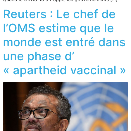
Reuters : Le chef de
l’OMS estime que le
monde est entré dans
une phase d’
« apartheid vaccinal »