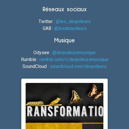
Réseaux sociaux
Twitter :
@les_deqodeurs
GAB :
@lesdeqodeurs
Musique
Odysee :
@deqodeursmusique
Rumble :
rumble.com/c/deqodeursmusique
SoundCloud :
soundcloud.com/deqodeurs