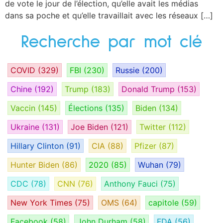
de vote le jour de l’élection, qu’elle avait les médias
dans sa poche et qu’elle travaillait avec les réseaux […]
Recherche par mot clé
COVID
(329)
FBI
(230)
Russie
(200)
Chine
(192)
Trump
(183)
Donald Trump
(153)
Vaccin
(145)
Élections
(135)
Biden
(134)
Ukraine
(131)
Joe Biden
(121)
Twitter
(112)
Hillary Clinton
(91)
CIA
(88)
Pfizer
(87)
Hunter Biden
(86)
2020
(85)
Wuhan
(79)
CDC
(78)
CNN
(76)
Anthony Fauci
(75)
New York Times
(75)
OMS
(64)
capitole
(59)
Facebook
(58)
John Durham
(58)
FDA
(56)