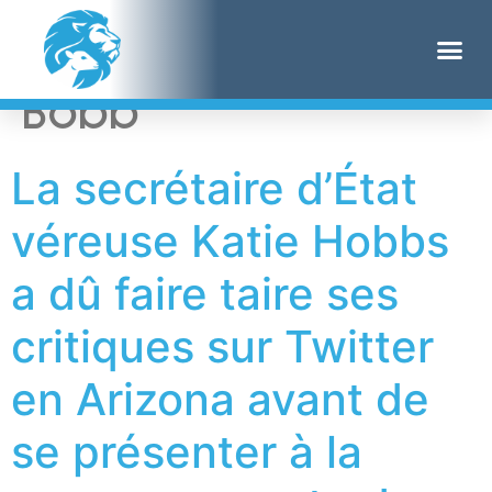
Étiquette :
Cristina
Bobb
La secrétaire d’État
véreuse Katie Hobbs
a dû faire taire ses
critiques sur Twitter
en Arizona avant de
se présenter à la