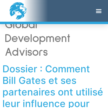
Étiquette :
Dalberg
Global
Development
Advisors
Dossier : Comment
Bill Gates et ses
partenaires ont utilisé
leur influence pour