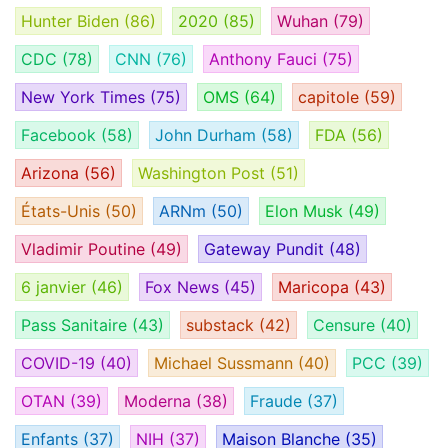
Hunter Biden
(86)
2020
(85)
Wuhan
(79)
CDC
(78)
CNN
(76)
Anthony Fauci
(75)
New York Times
(75)
OMS
(64)
capitole
(59)
Facebook
(58)
John Durham
(58)
FDA
(56)
Arizona
(56)
Washington Post
(51)
États-Unis
(50)
ARNm
(50)
Elon Musk
(49)
Vladimir Poutine
(49)
Gateway Pundit
(48)
6 janvier
(46)
Fox News
(45)
Maricopa
(43)
Pass Sanitaire
(43)
substack
(42)
Censure
(40)
COVID-19
(40)
Michael Sussmann
(40)
PCC
(39)
OTAN
(39)
Moderna
(38)
Fraude
(37)
Enfants
(37)
NIH
(37)
Maison Blanche
(35)