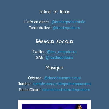
Tchat et Infos
L’info en direct :
@lesdeqodeursinfo
Tchat du live :
@lesdeqodeurs
Réseaux sociaux
Twitter :
@les_deqodeurs
GAB :
@lesdeqodeurs
Musique
Odysee :
@deqodeursmusique
Rumble :
rumble.com/c/deqodeursmusique
SoundCloud :
soundcloud.com/deqodeurs