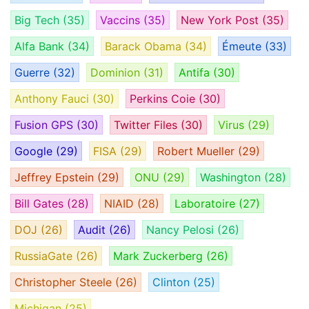
Big Tech
(35)
Vaccins
(35)
New York Post
(35)
Alfa Bank
(34)
Barack Obama
(34)
Émeute
(33)
Guerre
(32)
Dominion
(31)
Antifa
(30)
Anthony Fauci
(30)
Perkins Coie
(30)
Fusion GPS
(30)
Twitter Files
(30)
Virus
(29)
Google
(29)
FISA
(29)
Robert Mueller
(29)
Jeffrey Epstein
(29)
ONU
(29)
Washington
(28)
Bill Gates
(28)
NIAID
(28)
Laboratoire
(27)
DOJ
(26)
Audit
(26)
Nancy Pelosi
(26)
RussiaGate
(26)
Mark Zuckerberg
(26)
Christopher Steele
(26)
Clinton
(25)
Michigan
(25)